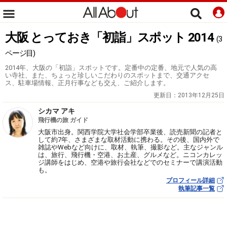
大阪 とっておき「初詣」スポット 2014
(3
ページ目)
2014年、大阪の「初詣」スポットです。定番中の定番、地元で人気の高
い寺社、また、ちょっと珍しいこだわりのスポットまで、交通アクセ
ス、駐車場情報、正月行事なども交え、ご紹介します。
更新日：
2013年12月25日
シカマ アキ
飛行機の旅 ガイド
大阪市出身。関西学院大学社会学部卒業後、読売新聞の記者と
して約7年、さまざまな取材活動に携わる。その後、国内外で
雑誌やWebなど向けに、取材、執筆、撮影など。主なジャンル
は、旅行、飛行機・空港、お土産、グルメなど。ニコンカレッ
ジ講師をはじめ、空港や旅行会社などでのセミナーで講演活動
も。
プロフィール詳細
執筆記事一覧