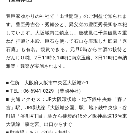
豊臣家ゆかりの神社で「出世開運」のご利益で知られま
す。豊臣秀吉公・秀頼公と、異父弟の豊臣秀長卿を奉祀
しています。大阪城内に鎮座し、唐破風に千鳥破風を重
ねた拝殿と本殿、巨石を使って石山を表現した庭園「秀
石庭」も有名。観賞できる。元旦0時から甘酒の接待と
だんじり囃、2日11時と14時に南京玉簾、3日11時に奉納
雅楽・舞楽が実施されます。
■ 住所：大阪府大阪市中央区大阪城2-1
■ TEL：06-6941-0229 （豊國神社）
■ 交通アクセス：JR大阪環状線・地下鉄中央線「森ノ
宮」駅、JR環状線「大阪城公園」駅、地下鉄中央線・谷
町線「谷町4丁目」駅から徒歩約15分／阪神高速13号東
大阪線「森之宮」出口からすぐ
■ 駐車場：あり（20台・無料）