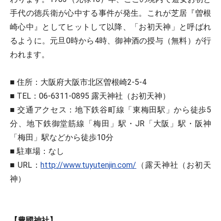
手代の徳兵衛が心中する事件が発生。これが芝居『曽根
崎心中』としてヒットして以降、「お初天神」と呼ばれ
るように。元旦0時から4時、御神酒の授与（無料）が行
われます。
■ 住所：大阪府大阪市北区曽根崎2-5-4
■ TEL：06-6311-0895 露天神社（お初天神）
■ 交通アクセス：地下鉄谷町線「東梅田駅」から徒歩5
分、地下鉄御堂筋線「梅田」駅・JR「大阪」駅・阪神
「梅田」駅などから徒歩10分
■ 駐車場：なし
■ URL：
http://www.tuyutenjin.com/
（露天神社（お初天
神）
【豊國神社】