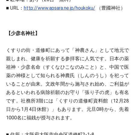
■ URL：
http://www.apsara.ne.jp/houkoku/
（豊國神社）
【少彦名神社】
くすりの街・道修町にあって「神農さん」として地元で
親しまれ、健康を祈願する参拝客に人気です。日本の薬
祖神・少彦名命（すくなひこなのみこと）と、中国で医
薬の神様として知られる神農氏（しんのうし）を祀って
いることが由来。文政年間から施与され始め、ご利益が
あるといわれる病除祈願のお守り「張り子の虎」も有名
です。社務所3階には「くすりの道修町資料館（12月28
日から1月4日休館）」もあります。元旦0時から、先着
1000名に福銭が授与されます。
■ 住所：大阪府大阪市中央区道修町2-1-8