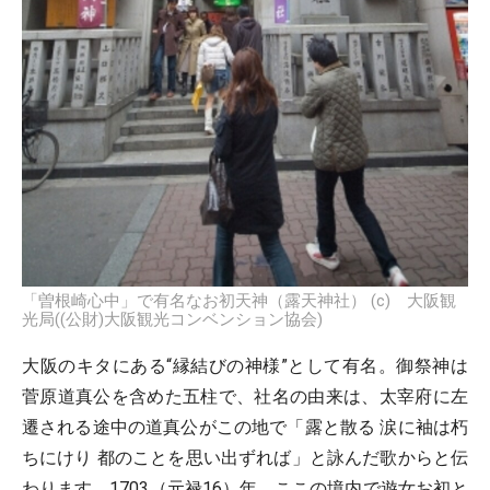
「曽根崎心中」で有名なお初天神（露天神社） (c) 大阪観
光局((公財)大阪観光コンベンション協会)
大阪のキタにある“縁結びの神様”として有名。御祭神は
菅原道真公を含めた五柱で、社名の由来は、太宰府に左
遷される途中の道真公がこの地で「露と散る 涙に袖は朽
ちにけり 都のことを思い出ずれば」と詠んだ歌からと伝
わります。1703（元禄16）年、ここの境内で遊女お初と