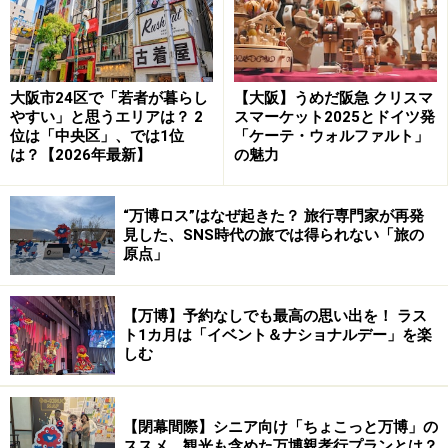
大阪市24区で「若者が暮らし
【大阪】うめだ阪急 クリスマ
やすい」と思うエリアは？ 2
スマーケット2025とドイツ発
位は「中央区」、では1位
「ケーテ・ウォルファルト」
は？【2026年最新】
の魅力
“万博ロス”はなぜ起きた？ 旅行専門家が再発
見した、SNS時代の旅では得られない「旅の
原点」
【万博】予約なしでも最高の思い出を！ ラス
ト1カ月は「イベント＆ナショナルデー」を楽
しむ
【閉幕間際】シニア向け「ちょこっと万博」の
ススメ。観光も含めた万博親孝行プランとは？