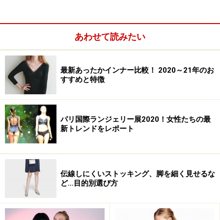
あわせて読みたい
最新あったかインナー比較！ 2020～21年のお
下着についてのアンケートによると、男性からの下着の
すすめと特徴
プレゼントは、8割近い女性が「嬉しい!」と答えて、実
際に恋人から下着をプレゼントされたことのある人は3
割を超えていました。女性に下着を贈る男性はまだまだ
パリ国際ランジェリー展2020！女性たちの最
新トレンドをレポート
少数派ですが、日本でも年々多くなっています。
下着のプレゼントは、1万円～3万円くらいでプレゼント
伝線しにくいストッキング、脚を細く見せるな
に最適な価格。高価なインポート下着は、3万円前後の
ど…目的別選び方
価格で、セクシーでお洒落な下着をプレゼントをするこ
とができます。