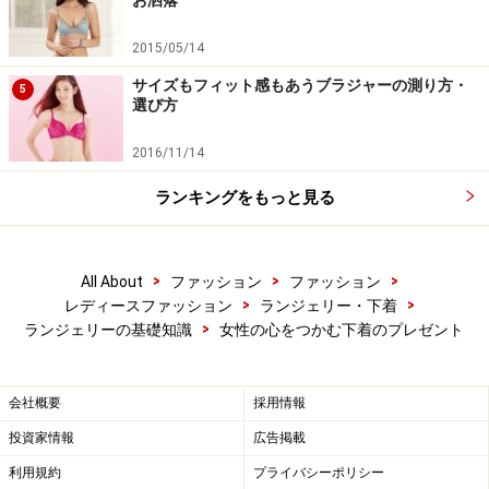
お洒落
日常的に着ている下着は、補整効果のある機能的な下着
2015/05/14
が多いので、美しいレースの一枚物やちょっとセクシー
な下着は、プレゼントにはおススメです。ただしセクシ
サイズもフィット感もあうブラジャーの測り方・
5
選び方
ーすぎて逆効果の時もありますので、あこがれのブラン
ドものの下着を選ぶとよいでしょう。
2016/11/14
ランキングをもっと見る
ポイント4.ふだん着ていない色の下着を選ぶ
クリスマスであれば赤の下着を贈るというのもおススメ
ですし、かわいい感じの下着を着ている女性には、ちょ
>
>
>
All About
ファッション
ファッション
っと大人っぽい色の下着を贈るのも良いと思います。女
>
>
レディースファッション
ランジェリー・下着
性の新しい魅力を引き出す色の下着を選ぶことも、プレ
>
ランジェリーの基礎知識
女性の心をつかむ下着のプレゼント
ゼントとして効果的です。
会社概要
採用情報
ポイント5.メッセージのある下着を選ぶ
投資家情報
広告掲載
さらに女性に下着をプレゼントする時は、普段言えない
利用規約
プライバシーポリシー
けれど「いつも、こう思っている……」というメッセージ