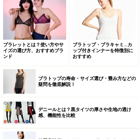
下着のプレゼントで愛情が深まる！
NAORY 価格:ブラ 1万4000円＋税 タンガ 7500円+税
ブラレットとは？使い方やサ
ブラトップ・ブラキャミ…カ
イズの選び方、おすすめブラ
ップ付きインナーを特徴別に
下着というと女性にとっては必需品ですが、お洒落な下
ンド
おすすめ
着は、体のアクセサリーと言っていいでしょう。日常で
は、シンプルで機能的な下着を身に着けていても、恋人
ブラトップの寿命・サイズ選び・畳み方などの
とのデートのときは、とっておきの下着を身に着けるも
疑問を徹底解説！
のです。特別な時には、体のアクセサリーとしてお洒落
な下着を、勝負下着として着けるのです。ですから、美
しいお洒落な下着をプレゼントされたら、女性が嬉しく
デニールとは？黒タイツの厚さや生地の透け
感、機能性を比較
思うのは当然です。
恋人である女性に下着を贈るということは、彼女のサイ