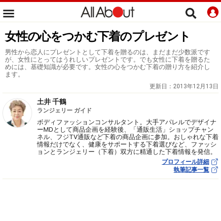
女性の心をつかむ下着のプレゼント
男性から恋人にプレゼントとして下着を贈るのは、まだまだ少数派です
が、女性にとってはうれしいプレゼントです。でも女性に下着を贈るた
めには、基礎知識が必要です。女性の心をつかむ下着の贈り方を紹介し
ます。
更新日：
2013年12月13日
土井 千鶴
ランジェリー ガイド
ボディファッションコンサルタント。大手アパレルでデザイナ
ーMDとして商品企画を経験後、「通販生活」ショップチャン
ネル、フジTV通販など下着の商品企画に参加。おしゃれな下着
情報だけでなく、健康をサポートする下着選びなど、ファッシ
ョンとランジェリー（下着）双方に精通した下着情報を発信。
プロフィール詳細
執筆記事一覧