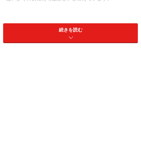
今回は、男性から女性へ下着を贈る時に、女性の心をつ
かむ下着の選び方や失敗しない下着の選び方を紹介しま
続きを読む
す。
女性の8割は下着のプレゼントはうれしい！
リズシェルメルのランジェリー 価格：ブラ 1万8000円＋
税 タンガ 1万円+税