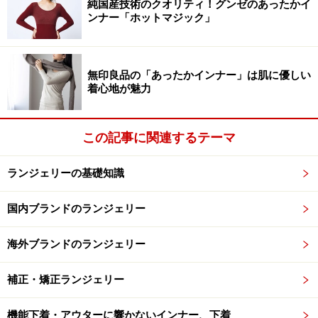
純国産技術のクオリティ！グンゼのあったかイ
ズや好みを理解していなければ、もらった女性も喜びも
ンナー「ホットマジック」
半減してしまいます。もし憧れのブランドの下着をプレ
ゼントされたのであれば、とても喜ばれるプレゼントに
なるのです。また、彼女のことを理解しているという愛
無印良品の「あったかインナー」は肌に優しい
情が直接伝わります。
着心地が魅力
この記事に関連するテーマ
失敗しない下着のプレゼント選び方
ランジェリーの基礎知識
国内ブランドのランジェリー
シャンタルトーマスのランジェリー 価格：ブラ1万7000円
+税 ショーツ1万円+税
海外ブランドのランジェリー
それでは、失敗しない、女性の心をつかむ下着のプレゼ
ントの選び方を紹介します。
補正・矯正ランジェリー
ポイント1.サイズを確認する！
機能下着・アウターに響かないインナー、下着