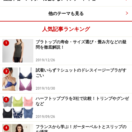
下着を贈る時は、最低でも女性のサイズを確認すること
他のテーマも見る
が大切です。せっかくプレゼントされても、合わない下
着であれば、愛情もさめてしまいます。下着を贈る時に
人気記事ランキング
もっとも大切なことです。ブラジャーを贈るのであれ
ば、カップサイズとアンダーバストサイズ、ショーツや
ブラトップの寿命・サイズ選び・畳み方などの疑
1
スリップなどであれば、MサイズかLサイズか、確認する
問を徹底解説！
ことが重要です。
2019/12/26
試着いらず？シュットのドレスイージーブラがす
ポイント2.彼女の好みを知る！
2
ごい
憧れのブランドの下着とか好みの下着を事前に知ってプ
レゼントすると、とても効果的です。いつもは国産の下
2019/10/30
着を着ていても、インポートブランドにあこがれてい
ハーフトップブラを3社で比較！トリンプやグンゼ
3
など
る……という女性には、あこがれのブランドの下着を贈る
と喜ばれます。
2019/09/26
フランスから学ぶ！ガーターベルトとスリップの
4
ポイント3.セクシーでアクセサリーのような下着を贈る