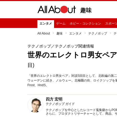
趣味
エンタメ
ゲーム
ホビー・コレクション
スポー
All About
趣味
エンタメ
テクノポップ
テ
テクノポップ
／テクノポップ関連情報
世界のエレクトロ男女ペア
目)
「世界のエレクトロ男女ペア」対談5回目として、北欧編の第二
ウェーデンに続き、ノルウェー。北極圏の街、ロイクソップを輩出し
Frost、HndS。
四方 宏明
テクノポップ ガイド
テクノポップを中心としたレコード蒐集癖からPOP 
さらに、プロダクトリサーチャーとして、商品、