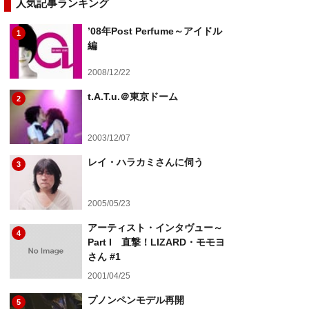
人気記事ランキング
’08年Post Perfume～アイドル
1
編
2008/12/22
t.A.T.u.＠東京ドーム
2
2003/12/07
レイ・ハラカミさんに伺う
3
2005/05/23
アーティスト・インタヴュー～
4
Part I 直撃！LIZARD・モモヨ
さん #1
2001/04/25
プノンペンモデル再開
5