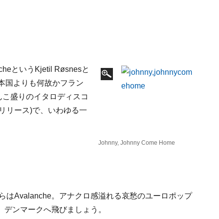
いうKjetil Røsnesと
す。 本国よりも何故かフラン
てんこ盛りのイタロディスコ
(88年リリース)で、いわゆる一
Johnny, Johnny Come Home
ちらはAvalanche。アナクロ感溢れる哀愁のユーロポップ
、デンマークへ飛びましょう。