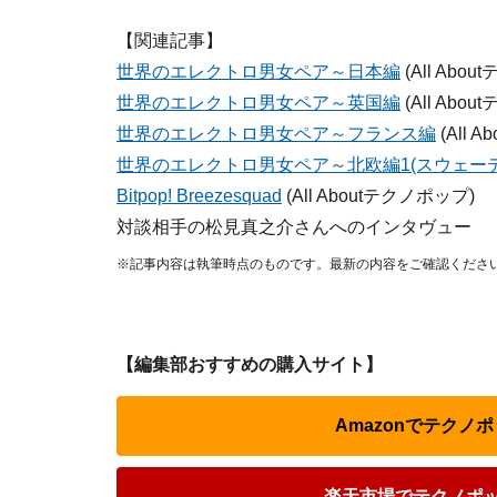
【関連記事】
世界のエレクトロ男女ペア～日本編
(All Abo
世界のエレクトロ男女ペア～英国編
(All Abo
世界のエレクトロ男女ペア～フランス編
(All 
世界のエレクトロ男女ペア～北欧編1(スウェーデ
Bitpop! Breezesquad
(All Aboutテクノポップ)
対談相手の松見真之介さんへのインタヴュー
※記事内容は執筆時点のものです。最新の内容をご確認くださ
【編集部おすすめの購入サイト】
Amazonでテクノ
楽天市場でテクノポッ