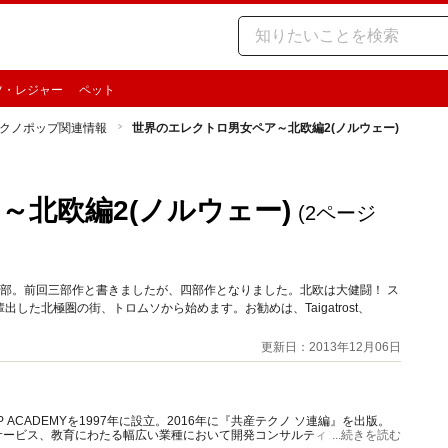
ツ・レジャー
ペット
クノポップ関連情報
世界のエレクトロ男女ペア～北欧編2(ノルウェー)
～北欧編2(ノルウェー)
(2ページ
部。前回三部作と書きましたが、四部作となりました。北欧は大健闘！ ス
た北極圏の街、トロムソから始めます。お勧めは、Taigatrost、
更新日：2013年12月06日
ACADEMYを1997年に設立。2016年に『共産テクノ ソ連編』を出版。
サービス、教育にわたる幅広い業種において開発コンサルティングに従事。
...続きを読む