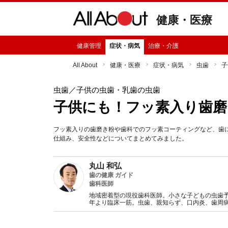
健康・医療
健康管理
症状・病気
治療・介護
All About
健康・医療
症状・病気
虫歯
子
虫歯
／子供の虫歯・乳歯の虫歯
子供にも！フッ素入り歯磨
フッ素入りの歯磨き粉や歯科でのフッ素コーティングなど、歯
仕組み、安全性などについてまとめてみました。
丸山 和弘
歯の健康 ガイド
歯科医師
地域密着型の現役歯科医師。小さな子どもの虫歯予
年より臨床一筋。虫歯、親知らず、口内炎、歯周
わかりやすく解説します。