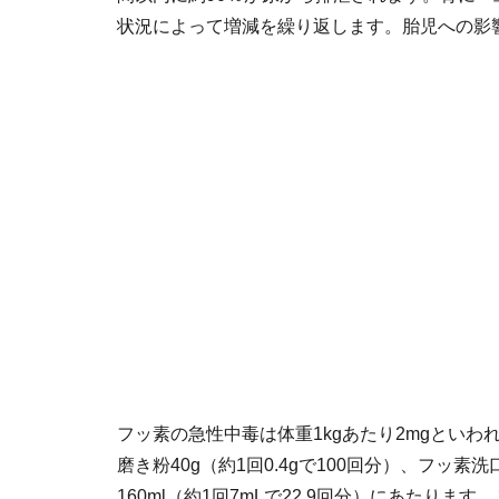
状況によって増減を繰り返します。胎児への影
フッ素の急性中毒は体重1kgあたり2mgといわ
磨き粉40g（約1回0.4gで100回分）、フッ素洗口
160ml（約1回7mLで22.9回分）にあたり