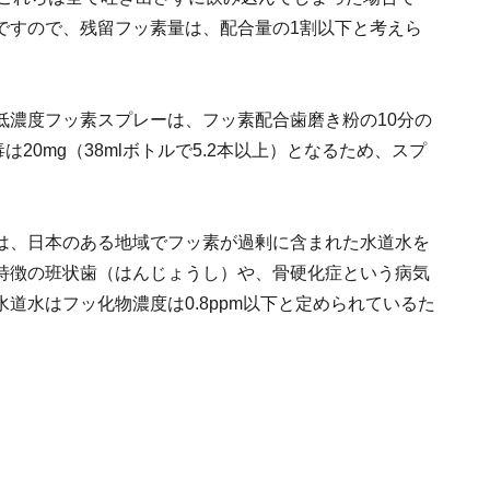
ですので、残留フッ素量は、配合量の1割以下と考えら
低濃度フッ素スプレーは、フッ素配合歯磨き粉の10分の
は20mg（38mlボトルで5.2本以上）となるため、スプ
は、日本のある地域でフッ素が過剰に含まれた水道水を
特徴の班状歯（はんじょうし）や、骨硬化症という病気
道水はフッ化物濃度は0.8ppm以下と定められているた