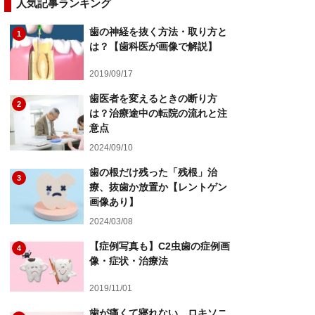
人気記事ランキング
歯の神経を抜く方法・取り方と
1
は？【歯科医が画像で解説】
2019/09/17
歯医者を変えるときの断り方
2
は？治療途中の転院の流れと注
意点
2024/09/10
歯の根だけ残った「残根」治
3
療、抜歯か放置か【レントゲン
画像あり】
2024/03/08
【症例写真も】C2虫歯の症例画
4
像・症状・治療法
2019/11/01
歯が痛くて寝れない、ロキソニ