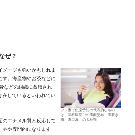
なぜ？
イメージも強いかもしれま
です。海産物やお茶などに
め骨などの組織に蓄積され
が存在しているといわれてい
フッ素で虫歯予防の代表的なもの
は、歯科医院での歯面塗布、歯磨き
粉、洗口液、の３種類
面のエナメル質と反応して
。やや専門的になります