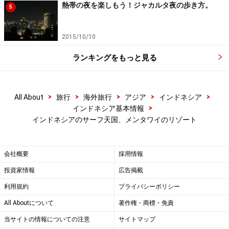
熱帯の夜を楽しもう！ジャカルタ夜の歩き方。
5
海の眺めを満喫できるアロイタのレストラン＆バー
2015/10/10
シプラ島のトゥア・パジェ（メンタワインの中心地）か
ランキングをもっと見る
ら船で10分足らずの小さなプライベートアイランド、シ
マカカンに位置。サーフィンのみならず、ダイビングや
釣りなど各種マリンスポーツが楽しめる快適なリゾー
>
>
>
>
>
All About
旅行
海外旅行
アジア
インドネシア
ト。メンタワイの島々の中では比較的アプローチしやす
>
インドネシア基本情報
い位置にありながら、隠れ家感を大切にしているそう。
インドネシアのサーフ天国、メンタワイのリゾート
有名なレフトハンダーの”テレスコープ”をはじめとする
会社概要
採用情報
ワールドクラスのサーフスポットへほんの少々のスピー
投資家情報
広告掲載
ドボートの移動でアプローチでき、シークレットポイン
利用規約
プライバシーポリシー
トやリゾートからパドルアウトできるスポットも。
All Aboutについて
著作権・商標・免責
各種マリンスポーツやハイキング、文化体験など、アク
当サイトの情報についての注意
サイトマップ