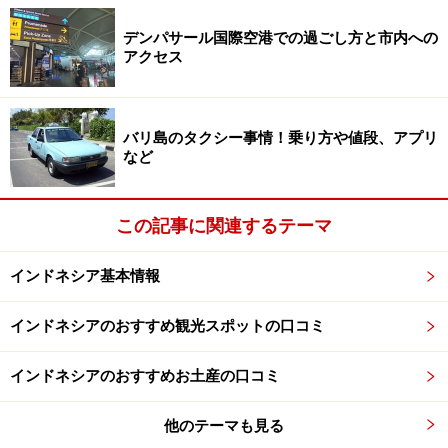
広々としたカンドゥイ・ヴィラズの室内
デンパサール国際空港での過ごし方と市内への
メンタワイの職人の手によって地元の建材で建てられ
アクセス
た”ウマ”と呼ばれる伝統建築を踏襲したヴィラは、9棟の
独立型と3室1棟の全12室。広々とした間取りで、伝統的
な美しいカービングも目を楽しませてくれそうです。
バリ島のタクシー事情！乗り方や値段、アプリ
など
サーフスポットはスピードボートで30分圏内に20カ所以
上。ビギナーからエキスパートまで対応できるスポット
この記事に関連するテーマ
がラインナップし、華麗なライディングを記念に残す写
真やビデオサービスもあります。
インドネシア基本情報
＜DATA＞
インドネシアのおすすめ観光スポットの口コミ
■
Kandui Villas
インドネシアのおすすめお土産の口コミ
住所：Mentawai, Indonesia
TEL：+62-8126640941
他のテーマも見る
TEL：+62-751-841946