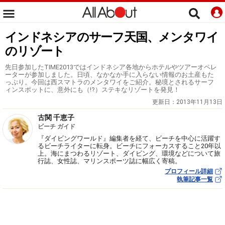
インドネシアのサーフ天国、メンタワイ
のリゾート
先日参加したTIME2013ではインドネシア各地からホテルやツアーオペレ
ーターが参加しました。日頃、なかなか手に入らない情報のお土産もた
っぷり。今回は西スマトラのメンタワイをご紹介。秘境とされるサーフ
ィンスポットに、意外にも（!?）ステキなリゾートを発見！
更新日：
2013年11月13日
古関 千恵子
ビーチ ガイド
『ダイビングワールド』編集者を経て、ビーチを中心に活躍す
るビーチライターに転身。ビーチにフォーカスすること20年以
上。海にまつわるリゾート、ダイビング、環境などについて旅
行誌、女性誌、マリンスポーツ誌に幅広く寄稿。
プロフィール詳細
執筆記事一覧