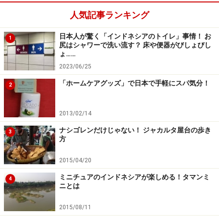
料金：315米ドル（サーファー料金、1日3食、ボートフ
人気記事ランキング
ィー込み）、250米ドル（ノンサーファー料金、3食付
き）
日本人が驚く「インドネシアのトイレ」事情！ お
1
尻はシャワーで洗い流す？ 床や便器がびしょびし
アクセス：メンタワイ空港からスピードボートで約1時
ょ……
間
2023/06/25
「ホームケアグッズ」で日本で手軽にスパ気分！
2
2013/02/14
メンタワイで唯一スパを持ち、各種アクテ
ナシゴレンだけじゃない！ ジャカルタ屋台の歩き
3
方
ィビティが楽しめるアロイタ・リゾート＆
スパ
2015/04/20
ミニチュアのインドネシアが楽しめる！タマンミ
4
ニとは
プライベートアイランドに建つアロイタ・リゾート＆スパ
2015/08/11