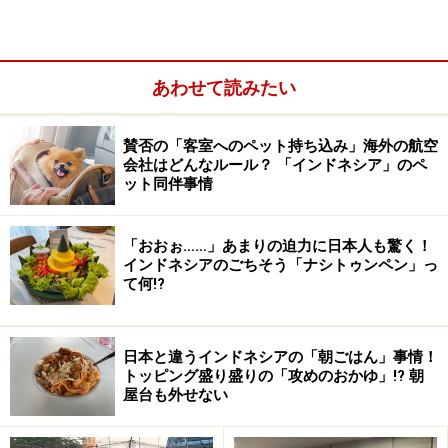
イ・ヴィラズ
あわせて読みたい
賛否の「客室へのペット持ち込み」海外の航空
会社はどんなルール？ 「インドネシア」のペ
ット同伴事情
「おおぉ……」あまりの迫力に日本人も驚く！
インドネシアのごちそう「ナシトゥンペン」っ
て何!?
日本と違うインドネシアの「朝ごはん」事情！
トッピング盛り盛りの「攻めのおかゆ」!? 朝
ノンサーファーを連れて行っても満足できるリゾートを！と
の要望から誕生したカンドゥイ・ヴィラズ
屋台も外せない