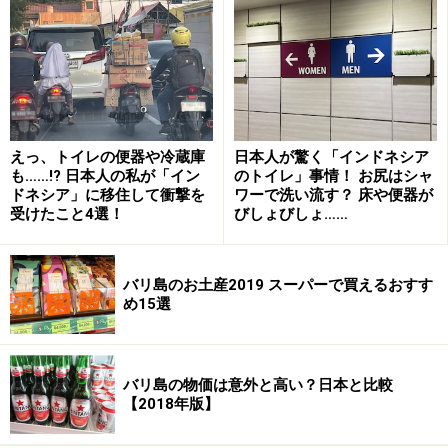
地元の職人が手作業で造り上げたヴィラ群。カービングなど
の装飾に伝統文化の香りが
カンドゥイ・レフトの正面にあり、素晴らしいサンセッ
トを拝めるリゾート。「ワイフや家族連れもOKなラグジ
ュアリーなリゾートを！」というゲストの声から誕生し
えっ、トイレの便器や冷蔵庫
日本人が驚く「インドネシア
も……!? 日本人の私が「イン
のトイレ」事情！ お尻はシャ
ました。西スマトラの海を望むインフィニティプールや
ドネシア」に移住して衝撃を
ワーで洗い流す？ 床や便器が
オーダー後に作る美味しい朝食、ホームメイドのココナ
受けたこと4選！
びしょびしょ……
ッツオイルを使ったマッサージなど、秘境のサーフ天国
にありながら、ナチュラルかつ心地いいリゾートステイ
バリ島のお土産2019 スーパーで買えるおすす
が叶えられそうです。
め15選
バリ島の物価は意外と高い？日本と比較
【2018年版】