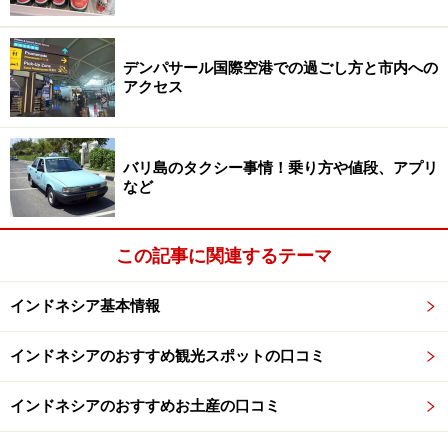
冷やして飲もう！バリハイビール（Bali Hai
Beer）
デンパサール国際空港での過ごし方と市内への
アクセス
麦芽が香るバリハイ
バリ島のタクシー事情！乗り方や値段、アプリ
など
こちらもインドネシアでメジャーなバリハイビール。
1975年に西ジャワ州で設立された醸造所から始まり、
この記事に関連するテーマ
1993年からバリハイブランドを展開しています。また、
アサヒビールやサンミゲールなどのライセンス生産も手
インドネシア基本情報
がけています。苦味のなかに軽い酸味と麦芽の香りが特
インドネシアのおすすめ観光スポットの口コミ
徴で、後味がスッキリしています。バリハイスノーウィ
ービールという日本でも流行った氷点下のエクストラコ
インドネシアのおすすめお土産の口コミ
ールドビールもあります。置いてある店は少ないです
が、見つけたら是非試してみて下さい。