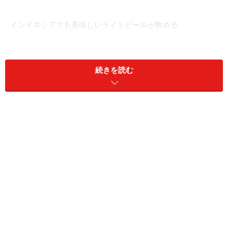
インドネシアでも美味しいライトビールが飲める
続きを読む
ビールを飲みたいときは、レストランもし
くはバーへ
2015年4月16日、
ジャカルタでは、新しい法律により今
までビールの販売が許可されていたミニマートと呼ばれ
るコンビニエンスストアなどの小規模店舗でビールの販
売ができなくなってしまいました。大きなスーパーマー
ケットでは販売されていますが、お出かけ帰りに近くの
コンビニでビールを購入することはできません。しか
し、ホテルのバーやショッピングモールの飲食店ではビ
ールが置いてある店が多いため問題ありません。暑くて
のどが渇いたら、近くのレストランを探しましょう！