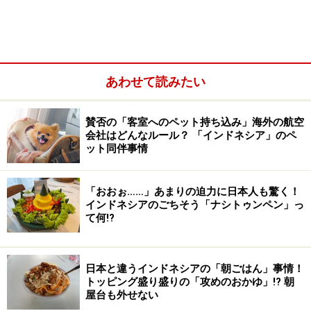
あわせて読みたい
賛否の「客室へのペット持ち込み」海外の航空
会社はどんなルール？ 「インドネシア」のペ
ット同伴事情
「おおぉ……」あまりの迫力に日本人も驚く！
インドネシアのごちそう「ナシトゥンペン」っ
て何!?
それではインドネシアのビールをご紹介します。
日本と違うインドネシアの「朝ごはん」事情！
トッピング盛り盛りの「攻めのおかゆ」!? 朝
インドネシアビールの代名詞！赤い星が目
屋台も外せない
印のビンタンビール（Bir Bintang）