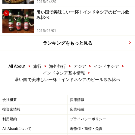
2015/04/20
暑い国で美味しい一杯！インドネシアのビール飲
後味が特徴的なアンカービール
5
み比べ
2015/06/01
アンカービールも有名なビールの一つです。こちらを生
産しているPT Delta Djakartは1932年に創業し、オラン
ランキングをもっと見る
ダ、そして一時期は日本の運営指揮下に置かれた時代も
ありました。現在はハイネケングループに属していま
>
>
>
>
>
All About
旅行
海外旅行
アジア
インドネシア
す。ビンタンビールとは違い、麦芽のインパクトが強
>
インドネシア基本情報
く、コクが後味に残るところが特徴です。
暑い国で美味しい一杯！インドネシアのビール飲み比べ
会社概要
採用情報
シチュエーションによって味わいは様々!?
投資家情報
広告掲載
利用規約
プライバシーポリシー
味わいには特徴があるのですが、気温やビン・缶・グラ
All Aboutについて
著作権・商標・免責
スなど飲み方によっても味わいは驚くほど変わります。