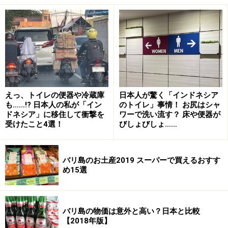
インドネシアを代表するビンタンビール
インドネシアのビールといえばこちら。ビンタンビール
です。ビンタンとはインドネシア語で星の意味で、その
えっ、トイレの便器や冷蔵庫
日本人が驚く「インドネシア
名の通り赤い星が目印です。オランダ植民地時代の1929
も……!? 日本人の私が「イン
のトイレ」事情！ お尻はシャ
ドネシア」に移住して衝撃を
ワーで洗い流す？ 床や便器が
年にスラバヤで醸造所が作られたのが始まりで、現在も
受けたこと4選！
びしょびしょ……
ハイネケングループに属しています。辛口ですっきりし
ており飽きにくいビールです。南国らしく暑い屋外で飲
バリ島のお土産2019 スーパーで買えるおすす
むとおすすめです。他にもビンタンラドラーというレモ
め15選
ンフレーバーの甘いものや、ビンタンゼロなどの派生ブ
ランドも展開しています。
バリ島の物価は意外と高い？日本と比較
【2018年版】