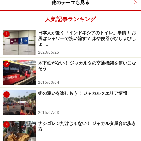
他のテーマも見る
人気記事ランキング
日本人が驚く「インドネシアのトイレ」事情！ お
1
尻はシャワーで洗い流す？ 床や便器がびしょびし
ょ……
2023/06/25
地下鉄がない！ ジャカルタの交通機関を使いこな
2
そう
2015/03/04
街の違いを楽しもう！ ジャカルタエリア情報
3
2015/07/03
ライトな中にも濃さを感じる？アンカービ
ナシゴレンだけじゃない！ ジャカルタ屋台の歩き
ール（Anker Beer）
4
方