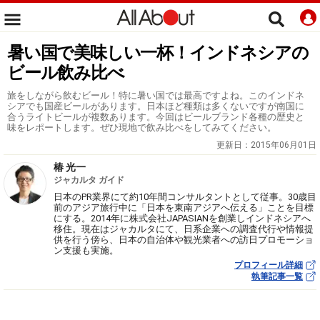
暑い国で美味しい一杯！インドネシアの
ビール飲み比べ
旅をしながら飲むビール！特に暑い国では最高ですよね。このインドネ
シアでも国産ビールがあります。日本ほど種類は多くないですが南国に
合うライトビールが複数あります。今回はビールブランド各種の歴史と
味をレポートします。ぜひ現地で飲み比べをしてみてください。
更新日：
2015年06月01日
椿 光一
ジャカルタ ガイド
日本のPR業界にて約10年間コンサルタントとして従事。30歳目
前のアジア旅行中に「日本を東南アジアへ伝える」ことを目標
にする。2014年に株式会社JAPASIANを創業しインドネシアへ
移住。現在はジャカルタにて、日系企業への調査代行や情報提
供を行う傍ら、日本の自治体や観光業者への訪日プロモーショ
ン支援も実施。
プロフィール詳細
執筆記事一覧