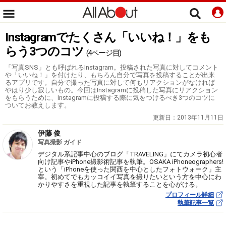
Instagramでたくさん「いいね！」をも
らう3つのコツ
(4ページ目)
「写真SNS」とも呼ばれるInstagram。投稿された写真に対してコメント
や「いいね！」を付けたり、もちろん自分で写真を投稿することが出来
るアプリです。自分で撮った写真に対して何もリアクションがなければ
やはり少し寂しいもの。今回はInstagramに投稿した写真にリアクション
をもらうために、Instagramに投稿する際に気をつけるべき3つのコツに
ついてお教えします。
更新日：
2013年11月11日
伊藤 俊
写真撮影 ガイド
デジタル系記事中心のブログ「TRAVELING」にてカメラ初心者
向け記事やiPhone撮影術記事を執筆。OSAKA iPhoneographers!
という「iPhoneを使った関西を中心としたフォトウォーク」主
宰。初めてでもカッコイイ写真を撮りたいという方を中心にわ
かりやすさを重視した記事を執筆することを心がける。
プロフィール詳細
執筆記事一覧