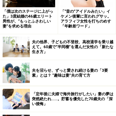
HP：
www.sam.hi-ho.ne.jp/maruyosi/
「僕は次のステージに上がっ
「“昔の”アイドルみたい」イ
た」3度結婚の46歳エリート
ケメン後輩に言われグサッ。
男性が、“もっとふさわしい
アラフィフ女性を打ちのめす
妻”を求める理由
「年齢差ワード」
3.江戸更紗 染色体験
江戸染色は、不器用でもそれなりに味わい深い作品がで
夫の他界、子どもの不登校、高校退学を乗り越
えて。60歳で“半同棲”を選んだ女性の「新たな
きます。
生き方」
相手の意外な才能にびっくりすることも！
■染の里 二葉苑
夫を沼らせ、ずっと愛され続ける妻の「3要
素」とは？ “趣味は妻”夫の育て方
（江戸染色の技法と心を受け継ぎ、伝統を守りながら新
しいチャレンジをする90年の歴史ある染め工房）
HP：
www.futaba-en.jp/index.html
「定年後に夫婦で海外旅行がしたい」妻の夢は
突然絶たれ……。貯蓄を優先した70歳夫の「深
い後悔」