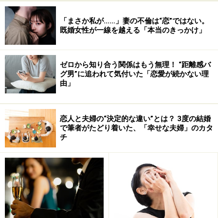
「まさか私が……」妻の不倫は“恋”ではない。
既婚女性が一線を越える「本当のきっかけ」
ゼロから知り合う関係はもう無理！ “距離感バ
グ男”に追われて気付いた「恋愛が続かない理
HP：
www.edokiriko.net/school/
由」
恋人と夫婦の“決定的な違い”とは？ 3度の結婚
で筆者がたどり着いた、「幸せな夫婦」のカタ
2.江戸風鈴の製作体験
チ
心癒される音色の江戸硝子風鈴に絵付けをする体験。
来年の夏が楽しみになります。
■江戸風鈴・篠原まるよし風鈴（江戸時代から続く江戸
風鈴の工房）