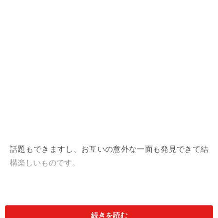
話題もできますし、お互いの意外な一面も発見できて結
構楽しいものです。
伝統工芸や社会科見学、文化、料理、座禅、写経……「体
験」は旅行先でも人気ですが、あえて普段のデートに取
続きを読む
り入れることで、ちょっと非日常的な感覚で新鮮な思い