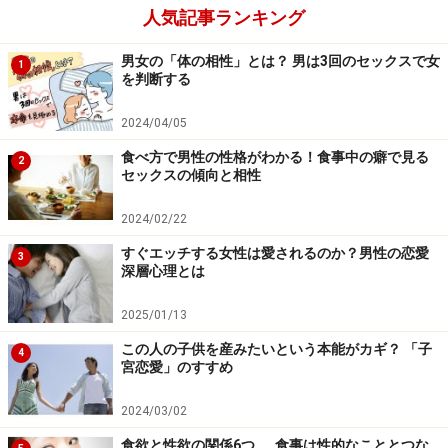
■サントリー武蔵野ビール工場
人気記事ランキング
HP：
www.suntory.co.jp/factory/musashino/index.html
男女の「体の相性」とは？ 男は3回のセックスで女
1
を判断する
これ意外にも調味料や食品、お菓子などの工場見学や新
2024/04/05
聞社の工場など色々な種類があります。
食べ方で男性の性格がわかる！食事中の癖で見る
2
セックスの傾向と相性
また、料理やそば打ち他、色々な体験をさせてくれるお
2024/02/22
店は全国にあるので、身近な場所で、二人で体験してみ
すぐエッチする女性は愛されるのか？男性の恋愛
3
ましょう。
深層心理とは
※記事内容は執筆時点のものです。最新の内容をご確認くださ
2025/01/13
い。
この人の子供を産みたいという本能がカギ？ 「子
4
宮恋愛」のすすめ
2024/03/02
食欲と性欲の関係6つ……食事は性的なこととつな