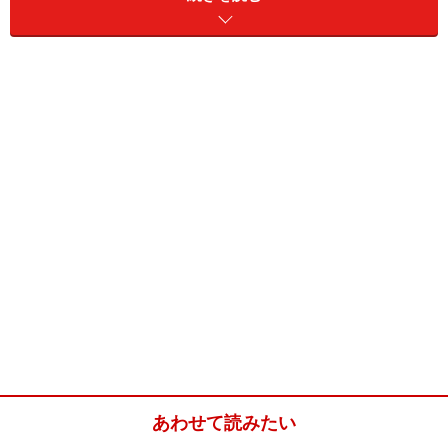
を味わえます。
1.江戸切子のグラス作り体験
お酒の好きな二人なら、伝統的で美しい江戸切子のグラ
スを自分で作れて持ち帰ることのできる体験を。
■江戸切子館（創業100余年の下町の伝統江戸切子体験工
房ショップ）
あわせて読みたい