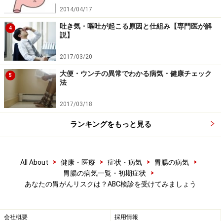
この「ピロリ菌抗体検査」と「ペプシノゲン検査」、リ
2014/04/17
スクにあわせて次のようにABCDと分類します。A＜B＜C
吐き気・嘔吐が起こる原因と仕組み【専門医が解
4
＜Dとリスクが高くなっていきます。
説】
2017/03/20
大便・ウンチの異常でわかる病気・健康チェック
5
法
2017/03/18
Aタイプ
：健康な胃粘膜です。胃がんになる危険性は低
ランキングをもっと見る
いと思われます。
Bタイプ
：ピロリ菌に感染しています。少し弱った胃粘
>
>
>
>
All About
健康・医療
症状・病気
胃腸の病気
膜です。一度、詳しい胃の検査を受けましょう。3年以
>
胃腸の病気一覧・初期症状
内の間隔で定期的に胃の内視鏡検査を受けましょう。ピ
あなたの胃がんリスクは？ABC検診を受けてみましょう
ロリ菌は除菌しましょう。
会社概要
採用情報