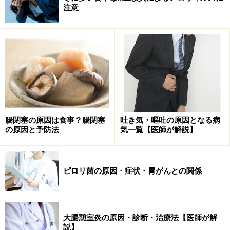
注意
ピロリ菌の血液検査は、ピロリ菌そのものではなく、ピ
腸閉塞の原因は食事？腸閉塞
吐き気・嘔吐の原因となる病
の原因と予防法
気一覧【医師が解説】
ロリ菌に対して作られる血液中の抗体を調べます。抗体
とは、私たちの免疫細胞がつくる蛋白物質です。自分の
からだにないものを認識したら、この抗体をつくりだし
ピロリ菌の原因・症状・胃がんとの関係
て免疫細胞が対抗するのです。ですので、ピロリ菌に感
染すると、ピロリ菌に対する抗体が陽性となります。
そして、胃粘膜の萎縮の程度を、ペプシノゲン検査で調
大腸憩室炎の原因・診断・治療法【医師が解
説】