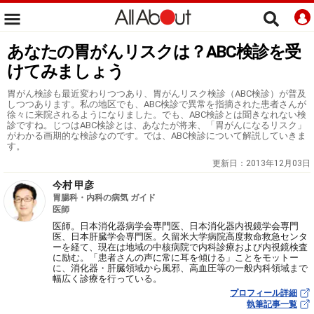
あなたの胃がんリスクは？ABC検診を受
けてみましょう
胃がん検診も最近変わりつつあり、胃がんリスク検診（ABC検診）が普及
しつつあります。私の地区でも、ABC検診で異常を指摘された患者さんが
徐々に来院されるようになりました。でも、ABC検診とは聞きなれない検
診ですね。じつはABC検診とは、あなたが将来、「胃がんになるリスク」
がわかる画期的な検診なのです。では、ABC検診について解説していきま
す。
更新日：
2013年12月03日
今村 甲彦
胃腸科・内科の病気 ガイド
医師
医師。日本消化器病学会専門医、日本消化器内視鏡学会専門
医、日本肝臓学会専門医。久留米大学病院高度救命救急センタ
ーを経て、現在は地域の中核病院で内科診療および内視鏡検査
に励む。「患者さんの声に常に耳を傾ける」ことをモットー
に、消化器・肝臓領域から風邪、高血圧等の一般内科領域まで
幅広く診療を行っている。
プロフィール詳細
執筆記事一覧