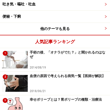
する胃底腺領域が減少していくので、ペプシノゲンIが低
吐き気・嘔吐・吐血
下していきます。結果的に、ペプシノゲン比率のI/II比が
低下します。詳しい検診の結果には、ペプシノゲンI/II比
便秘・下痢
の低下と書いてあります。ペプシノゲンI/II比の低下があ
れば、ペプシノゲン検査の結果は陽性となります。
他のテーマも見る
人気記事ランキング
余談ですが、ペプシノゲンが変化してできる消化酵素は
ペプシンです。ペプシンと聞いて何か思いつきません
手術の後、「オナラがでた？」と聞かれるのはな
1
か？ そう、ペプシコーラです。ペプシコーラは当初、消
ぜ
化不良の治療薬として売り出され、消化酵素のペプシン
2014/08/19
が含まれていました。ペプシンにちなんでペプシコーラ
血便の原因で考えられる病気一覧【医師が解説】
と名付けられたそうです。
2
2018/06/21
胃がんリスクを判定する「ピロリ菌」と
幸せポリープとは？胃ポリープの種類・治療法
3
「ペプシノゲン値」