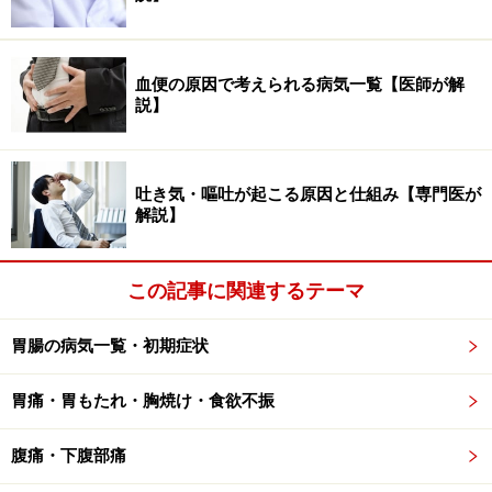
べます。ペプシノゲンとは胃から出る消化酵素のもとで
す。ピロリ菌に感染すると、胃粘膜に炎症を起こし胃粘
膜が弱って（萎縮して）、慢性萎縮性胃炎となります。
血便の原因で考えられる病気一覧【医師が解
こうなると胃から出ることができる消化酵素は減ってし
説】
まうので、ペプシノゲンも減少します。ペプシノゲンの
出が悪いということは、胃が弱っているということで
す。このように、ペプシノゲン検査では、「胃の健康
吐き気・嘔吐が起こる原因と仕組み【専門医が
解説】
度」がわかります。ペプシノゲンは、一部血液中に流れ
出るので、血液検査で測定が可能です。
この記事に関連するテーマ
少し専門的な話になりますが、正確には、ペプシノゲン
は、IとIIの二種類があります。ペプシノゲンIは主に胃の
胃腸の病気一覧・初期症状
胃酸を分泌する領域（胃底腺領域）から分泌され、IIは
胃痛・胃もたれ・胸焼け・食欲不振
胃全体から分泌されます。分泌される範囲が異なるた
め、両方の値をみることで胃の状態が推測できます。ピ
腹痛・下腹部痛
ロリ菌に感染して胃粘膜が萎縮していくと、胃酸を分泌