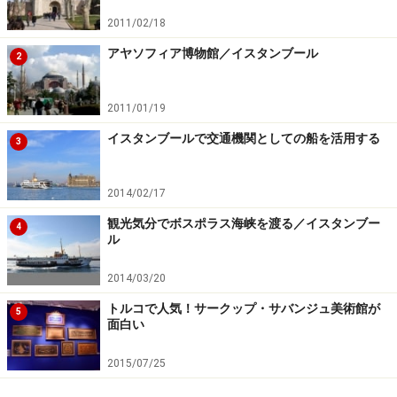
それ以外の見どころ：カーリエ博物館
2011/02/18
アヤソフィア博物館／イスタンブール
2
驚くほど保存状態のいいモザイク画やフレスコ画が盛りだく
2011/01/19
さん（©Kariye Muzesi）
イスタンブールで交通機関としての船を活用する
3
交通の便があまりよくなく、歴史地区からはちょっと離
れたところに建っているせいか、なかなか行く機会がな
2014/02/17
いカーリエ博物館。しかし個人的にはかなり好みのスポ
観光気分でボスポラス海峡を渡る／イスタンブー
4
ットで、内部モザイク画やフレスコ画の美しさは抜群で
ル
す。
2014/03/20
カーリエ博物館の記事はコチラ＞＞＞
カーリエ博物館
トルコで人気！サークップ・サバンジュ美術館が
5
面白い
※記事内容は執筆時点のものです。最新の内容をご確認くださ
い。
2015/07/25
※海外を訪れる際には最新情報の入手に努め、「
外務省 海外安全
ホームページ
」を確認するなど、安全確保に十分注意を払ってく