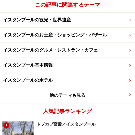
エミノニュ地区の記事はコチラ＞＞＞
エミノニュ地区
この記事に関連するテーマ
イスタンブールの観光・世界遺産
地区3：ベヤジット地区
イスタンブールのお土産・ショッピング・バザール
イスタンブールのグルメ・レストラン・カフェ
古き良きトルコの雰囲気が残っているベヤジット
イスタンブール基本情報
スルタンアフメット地区のすぐ隣にあるベヤジット地
区。イスタンブール大学などもあり、ちょうど観光客と
イスタンブールのホテル
地元の人たち双方が行きかうエリアです。買物、ハマ
ム、水タバコ……と、トルコ的時間を満喫したい人にはお
他のテーマも見る
ススメ。
人気記事ランキング
ベヤジット地区の記事はコチラ＞＞＞
ベヤジット地区
トプカプ宮殿／イスタンブール
1