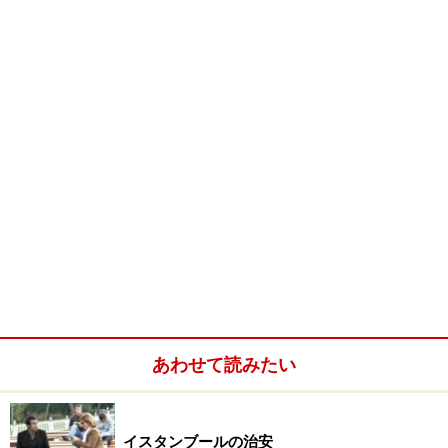
旧市街の特徴
石畳で、道が細くて、建物が古い
旧市街は観光地が集中しているので、観光目的の人がイ
スタンブールを訪れた場合にはまず旧市街にホテルを取
るのが基本です。主要なところにはトラムと呼ばれる路
面電車が通っていますので移動にも困りません。
旧市街は古くから残る街並みが美しいものの、歴史地区
として建築基準が厳しくなっており、大々的な道路開発
や近代建築が禁止されています。このため道は狭く複雑
あわせて読みたい
で石畳が多く歩きにくいので、観光には歩きやすいスニ
ーカーがマストアイテム。また、多くのホテルは部屋の
イスタンブールの治安
つくりが小さく、水回り・電気・ガス・暖房システムな