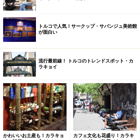
どの不具合が出ることも少なくありませんので、泊まる
ホテルはある程度しっかりしたところを選ぶことをお勧
めします。
トルコで人気！サークップ・サバンジュ美術館
が面白い
流行最前線！ トルコのトレンドスポット・カ
ラキョイ
地区1：スルタンアフメット
歴史地区だけに、観光スポット盛りだくさん
初めてイスタンブールを訪れる人がまず行くべきはこ
こ、スルタンアフメットです。ほとんどの主要な観光地
がここに集中しているので、丸3日はじっくり時間を過
かわいいお土産も！カラキョ
カフェ文化も花盛り！カラキ
ごしてほしいエリア。