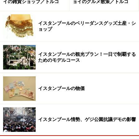
イの雑貨ショップ／トルコ
ョイのグルメ散策／トルコ
スルタンアフメット地区の記事はコチラ＞＞＞
スルタン
アフメット地区
イスタンブールのベリーダンスグッズ土産・シ
ョップ
地区2：エミノニュ地区
イスタンブールの観光プラン！一日で制覇する
ためのモデルコース
観光客と地元トルコ人でごった返すエミノニュ
イスタンブールの物価
旧市街と新市街を結ぶガラタ橋のたもとにあるエミノニ
ュ地区。エジプシャンパザールがあり、サバサンドがあ
り、問屋街があり、モスクがあり…… と、意外と見どころ
満載。トルコグッズを買いたい人におススメのエリアで
イスタンブール情勢、ゲジ公園抗議デモの影響
す。