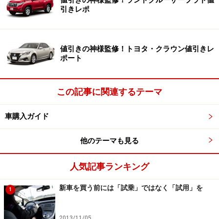
うなら勤務先まで走ってみる、よく行くスーパーや病院
引きレポ
があれば、その駐車場でも車庫入れをするとリアルな使
い勝手がわかります。
値引きの神様監修！トヨタ・クラウン値引きレ
ポート
車を買った後のユーザーからは「古い舗装道路を走った
ら乗り心地がゴツゴツしていると気づいた」「加速する
と思ったよりエンジンの音がうるさかった」「ハザード
この記事に関連するテーマ
ランプやオーディオのスイッチが使いづらかった」とい
車購入ガイド
う声が多くあがります。
他のテーマも見る
走りやすい道路をサラーッと運転するだけでは気が付か
ないことばかりなので「現実に使うシーンを想定して」
人気記事ランキング
試乗をするのが大事です
新車を買う前には「試乗」ではなく「試用」を
1
「ぶつけるのが心配だから試乗はいいで
2013/11/05