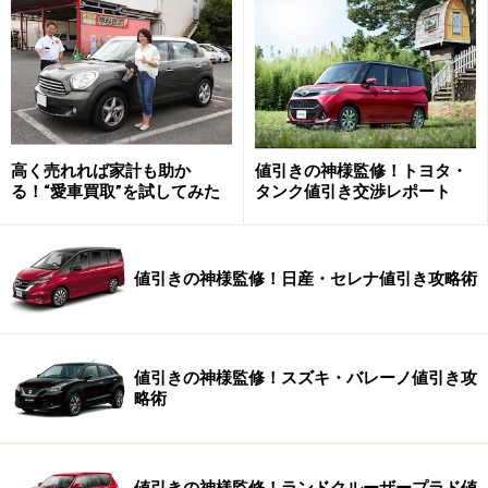
高く売れれば家計も助か
値引きの神様監修！トヨタ・
る！“愛車買取”を試してみた
タンク値引き交渉レポート
マンションの立体駐車場では、高さ制限や重量制限オー
バーもよくある話。とくに最近売れているハイブリッド
カーは、エンジンに加えてモーターも付いていて、意外
値引きの神様監修！日産・セレナ値引き攻略術
と車が重くなっているので、車種によっては注意が必要
です。
値引きの神様監修！スズキ・バレーノ値引き攻
略術
いつも走る道路でリアルな使い方をする
試乗は普段からよく使う道路を走りましょう。通勤で使
値引きの神様監修！ランドクルーザープラド値