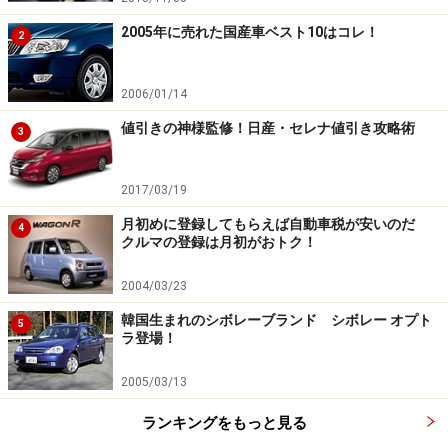
す」は絶対NG！
2005年に売れた国産車ベスト10はコレ！
2
「擦ったりしたら怖いから私はいいわ」という奥様がい
ますが、実際に運転する人が乗らなければ試乗の意味が
2006/01/14
ありません。車の大きさの感覚などが取りづらいのは、
値引きの神様監修！日産・セレナ値引き攻略術
3
やはり体の小さい女性。普段から車を使うのが奥様な
ら、優先的に試乗して、車庫入れなどの細かい操作もや
2017/03/19
ってみましょう。旦那様が余裕で動かせる車も、奥様が
運転となると、やりづらいことが出てくるかもしれませ
月初めに登録してもらえば自動車税が安いのだ
4
クルマの登録は月初がおトク！
ん。
2004/03/23
子供がいる場合は、チャイルドシートを装着して、走行
韓国生まれのシボレーブランド シボレー オプト
5
中に子供がどんな動きをするか、何かあったときに大人
ラ登場！
の手が届くかなどを確認しましょう。チャイルドシート
2005/03/13
をいやがってすぐに抜け出してしまう癖のある赤ちゃん
なら、なおさら注意が必要です。小さい子の乗り降りが
ランキングをもっと見る
安全にできるステップの高さかどうか、赤ちゃんをベビ