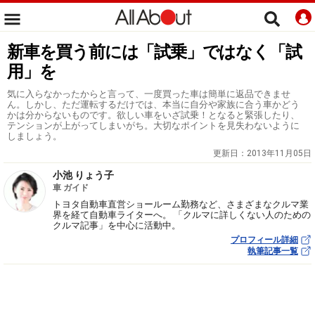
新車を買う前には「試乗」ではなく「試
用」を
気に入らなかったからと言って、一度買った車は簡単に返品できませ
ん。しかし、ただ運転するだけでは、本当に自分や家族に合う車かどう
かは分からないものです。欲しい車をいざ試乗！となると緊張したり、
テンションが上がってしまいがち。大切なポイントを見失わないように
しましょう。
更新日：
2013年11月05日
小池 りょう子
車 ガイド
トヨタ自動車直営ショールーム勤務など、さまざまなクルマ業
界を経て自動車ライターへ。 「クルマに詳しくない人のための
クルマ記事」を中心に活動中。
プロフィール詳細
執筆記事一覧