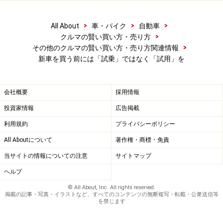
ーシートに乗せるときに大人の体に負担がかからないか
>
>
>
All About
車・バイク
自動車
など、走る以外にチェックしたいポイントはたくさんあ
>
クルマの賢い買い方・売り方
ります。
>
その他のクルマの賢い買い方・売り方関連情報
新車を買う前には「試乗」ではなく「試用」を
ちなみに、6歳以下の子供はチャイルドシートの装着は
義務。子供を一緒に試乗させたいと言って、すぐに子供
会社概要
採用情報
用シートを用意してくれるかどうかで、新車ディーラー
投資家情報
広告掲載
の質も分かります。「ちょっとだけなので抱っこして乗
ってください」などと言う営業マンがいたら、お客に道
利用規約
プライバシーポリシー
路交通法を違反させていることになりますので、その程
All Aboutについて
著作権・商標・免責
度の店だということ。試乗は赤ちゃんも含めて家族全員
当サイトの情報についての注意
サイトマップ
で乗れるとベストです。
ヘルプ
© All About, Inc. All rights reserved.
「試乗した感想をなにか記録に残しておきたい」と思う
掲載の記事・写真・イラストなど、すべてのコンテンツの無断複写・転載・公衆送信等
を禁じます
人は、ICレコーダーなどの録音機材をポケットにしのば
せて、走りながらしゃべった内容を録っておくのがおス