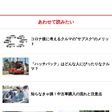
心配は無用です。車庫に入らなければ車は買えないので
すから、営業マンも当然ノーとは言えないので、ぜひお
願いしてみましょう。
あわせて読みたい
車の長さ、幅、高さがきちんと車庫に入るかどうかをチ
コロナ後に考えるクルマの“サブスク”のメリッ
ェックするだけでなく、車庫入れを実際にやってみまし
ト
ょう。車庫の前が狭ければ、何回もハンドルを切り返す
のがストレスになることもあります。「前の車とサイズ
は同じだから大丈夫」だと信じていると、ホイールベー
「ハッチバック」はどんな人にぴったりなクル
マ？
ス（前後のタイヤ間の距離）が大きくなっていて上手く
車庫入れできない、という事態も起こります。
知らなきゃ損！中古車購入の流れと注意点