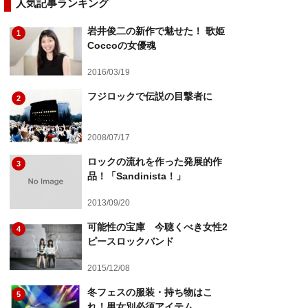
人気記事ランキング
岩井俊二の新作で魅せた！ 歌姫
1
Coccoの女優魂
2016/03/19
フジロックで伝説の目撃者に
2
2008/07/17
ロックの流れを作った発展的作
3
品！「Sandinista！」
2013/09/20
可能性の宝庫 今聴くべき女性2
4
ピースロックバンド
2015/12/08
冬フェスの服装・持ち物はこ
5
れ！男女別必須アイテム