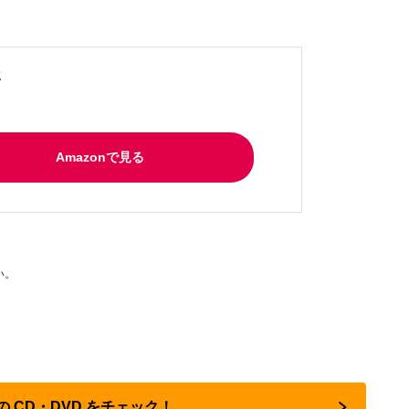
走
Amazonで見る
い。
の CD・DVD をチェック！