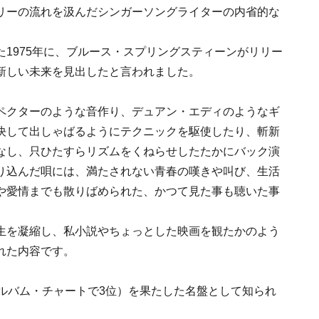
リーの流れを汲んだシンガーソングライターの内省的な
1975年に、ブルース・スプリングスティーンがリリー
新しい未来を見出したと言われました。
ペクターのような音作り、デュアン・エディのようなギ
決して出しゃばるようにテクニックを駆使したり、斬新
なし、只ひたすらリズムをくねらせしたたかにバック演
り込んだ唄には、満たされない青春の嘆きや叫び、生活
や愛情までも散りばめられた、かつて見た事も聴いた事
生を凝縮し、私小説やちょっとした映画を観たかのよう
れた内容です。
ルバム・チャートで3位）を果たした名盤として知られ