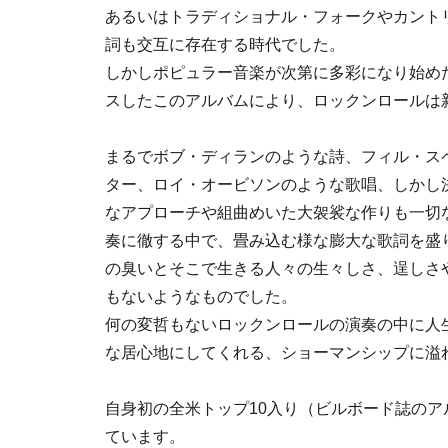
あるいはトラディショナル・フォークやカント
詞も交互に存在する時代でした。
しかしポピュラー音楽が次第に多彩になり始めた
スしたこのアルバムにより、ロックンロールは
まるでボブ・ディランのような詩、フィル・ス
ター、ロイ・オービソンのような歌唱、しかし
なアプローチや組曲めいた大袈裟な作りも一切
奏に徹する中で、畳み込む様な膨大な歌詞を盛
の臭いとそこで生きる人々の生々しさ、逞しさ
もないようなものでした。
何の変哲もないロックンロールの演奏の中に人
な居心地にしてくれる、ショーマンシップに溢
自身初の全米トップ10入り（ビルボード誌のア
ています。