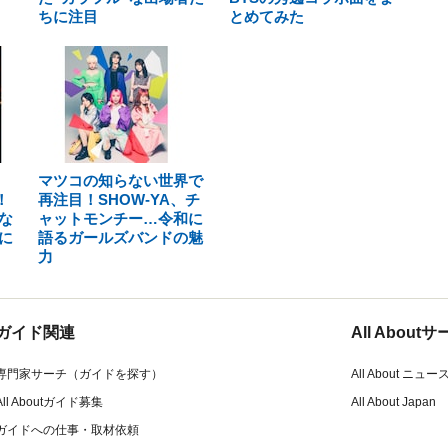
ちに注目
とめてみた
マツコの知らない世界で
！
再注目！SHOW-YA、チ
な
ャットモンチー…令和に
に
語るガールズバンドの魅
力
ガイド関連
All Abou
専門家サーチ（ガイドを探す）
All About ニュー
All Aboutガイド募集
All About Japan
ガイドへの仕事・取材依頼