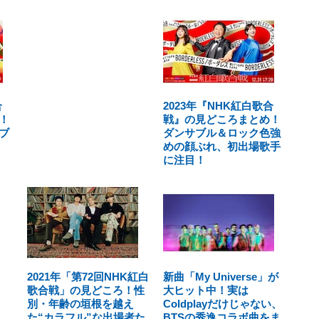
合
2023年『NHK紅白歌合
！
戦』の見どころまとめ！
ブ
ダンサブル＆ロック色強
めの顔ぶれ、初出場歌手
に注目！
2021年「第72回NHK紅白
新曲「My Universe」が
歌合戦」の見どころ！性
大ヒット中！実は
別・年齢の垣根を越え
Coldplayだけじゃない、
た“カラフル”な出場者た
BTSの秀逸コラボ曲をま