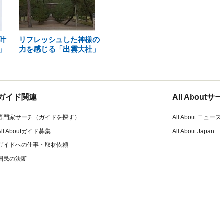
叶
リフレッシュした神様の
」
力を感じる「出雲大社」
ガイド関連
All Abou
専門家サーチ（ガイドを探す）
All About ニュー
All Aboutガイド募集
All About Japan
ガイドへの仕事・取材依頼
国民の決断