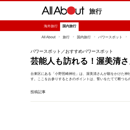
旅行
海外旅行
国内旅行
All About
旅行
国内旅行
パワースポット
パワースポット
／おすすめパワースポット
芸能人も訪れる！渥美清さ
台東区にある「小野照崎神社」は、渥美清さんが願をかけた神
す。ここをお参りするときのポイントは、誓いをたてて断つも
投稿記事