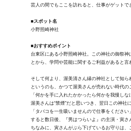
芸人の間でもここを訪れると、仕事がゲットで
■スポット名
小野照崎神社
■おすすめポイント
台東区にある小野照崎神社。この神社の御祭神
とから、学問や芸能に関するご利益があると言
そして何より、渥美清さん縁の神社として知ら
というのも、かつて渥美さんが売れない時代の
「何かを手に入れたかかったら何かを我慢しな
渥美さんは“禁煙”だと思いつき、翌日この神社
「タバコを一生吸いませんので仕事をください」
すると数日後、『男はつらいよ』の主演・寅さ
ちなみに、寅さんがぶら下げているお守りは、