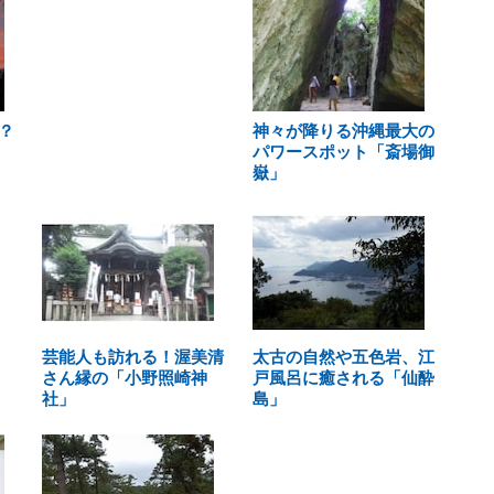
？
神々が降りる沖縄最大の
パワースポット「斎場御
嶽」
芸能人も訪れる！渥美清
太古の自然や五色岩、江
さん縁の「小野照崎神
戸風呂に癒される「仙酔
社」
島」