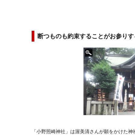
断つものも約束することがお参りす
「小野照崎神社」は渥美清さんが願をかけた神