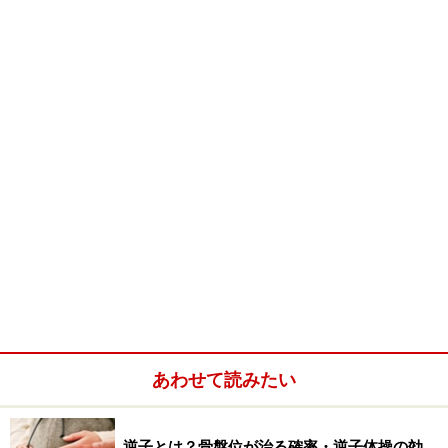
※妊娠中の症状には個人差があります。記事内容は執筆者個人の
見解によるものであり、全ての方への有効性を保証するものでは
ありません。体の不調を感じた場合は、適切な医療機関での受診
をおすすめいたします。当サイトで提供する情報に基づいて被っ
たいかなる損害についても、当社、各ガイド、その他当社と契約
した情報提供者は一切の責任を負いかねます。
あわせて読みたい
逆子とは？骨盤位が治る確率・逆子体操の効