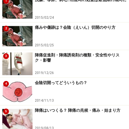
1
2015/02/24
痛みや傷跡は？会陰（えいん）切開のやり方
2
2015/02/25
陣痛促進剤・陣痛誘発剤の種類・安全性やリス
3
ク・影響
2019/12/26
会陰切開ってどういうもの？
4
2014/11/13
陣痛はいつくる？ 陣痛の兆候・痛み・始まり方
5
2019/08/13