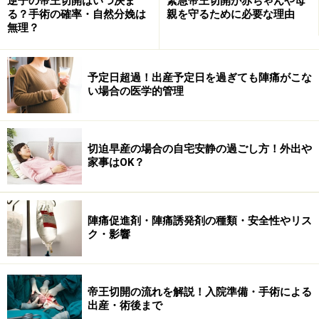
逆子の帝王切開はいつ決ま
緊急帝王切開が赤ちゃんや母
る？手術の確率・自然分娩は
親を守るために必要な理由
無理？
予定日超過！出産予定日を過ぎても陣痛がこな
い場合の医学的管理
切迫早産の場合の自宅安静の過ごし方！外出や
家事はOK？
陣痛促進剤・陣痛誘発剤の種類・安全性やリス
ク・影響
帝王切開の流れを解説！入院準備・手術による
出産・術後まで