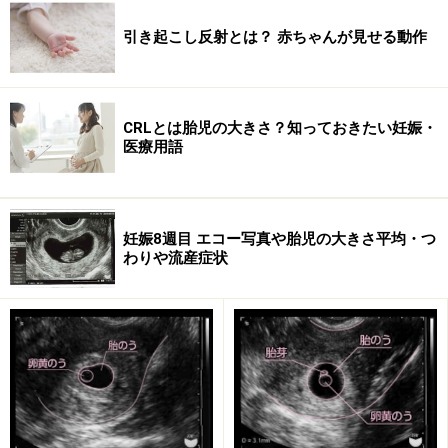
引き起こし反射とは？ 赤ちゃんが見せる動作
CRLとは胎児の大きさ？知っておきたい妊娠・
医療用語
※記事内容は執筆時点のものです。最新の内容をご確認くださ
い。
※妊娠中の症状には個人差があります。記事内容は執筆者個人の
妊娠8週目 エコー写真や胎児の大きさ平均・つ
見解によるものであり、全ての方への有効性を保証するものでは
わりや流産症状
ありません。体の不調を感じた場合は、適切な医療機関での受診
をおすすめいたします。当サイトで提供する情報に基づいて被っ
たいかなる損害についても、当社、各ガイド、その他当社と契約
した情報提供者は一切の責任を負いかねます。