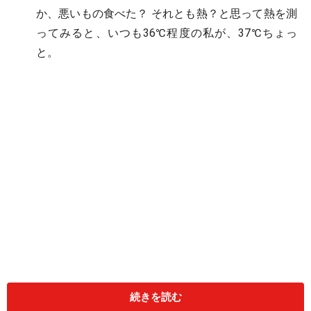
か、悪いもの食べた？ それとも熱？と思って熱を測
ってみると、いつも36℃程度の私が、37℃ちょっ
と。
微熱が続く
毎日、検温してみると、いつも37度ちょっと……。
続きを読む
胸が張る