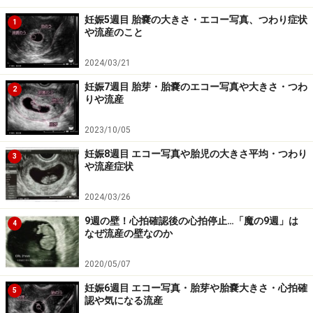
妊娠5週目 胎嚢の大きさ・エコー写真、つわり症状
1
や流産のこと
2024/03/21
妊娠7週目 胎芽・胎嚢のエコー写真や大きさ・つわ
2
りや流産
2023/10/05
妊娠8週目 エコー写真や胎児の大きさ平均・つわり
3
や流産症状
2024/03/26
9週の壁！心拍確認後の心拍停止…「魔の9週」は
4
なぜ流産の壁なのか
2020/05/07
妊娠6週目 エコー写真・胎芽や胎嚢大きさ・心拍確
5
認や気になる流産