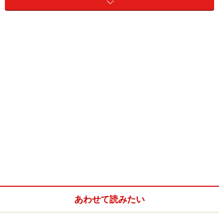
ここまでくると、これはおかしいな??と。
妊娠検査薬使用
整理予定日を待たずに、検査薬を使ってみると、う
すーいピンク色の線が！初期で、判定が陽性でも薄
いこともあろうかと、私はいつも、検査薬は2本入
りを購入しております。
病院へ行くのは生理予定日を過ぎてしばらくしてからに
していますが、3人とも同じ経過で。
病院へ行く前日の検査薬の判定には、くっきりとピンク
の線が出て、病院で妊娠確定！
あわせて読みたい