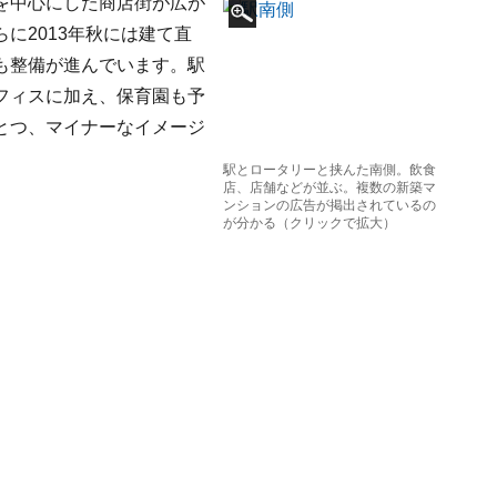
を中心にした商店街が広が
に2013年秋には建て直
も整備が進んでいます。駅
フィスに加え、保育園も予
とつ、マイナーなイメージ
駅とロータリーと挟んた南側。飲食
店、店舗などが並ぶ。複数の新築マ
ンションの広告が掲出されているの
が分かる（クリックで拡大）