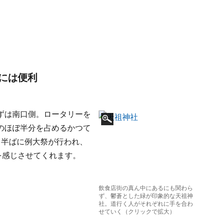
には便利
ずは南口側。ロータリーを
のほぼ半分を占めるかつて
月半ばに例大祭が行われ、
を感じさせてくれます。
飲食店街の真ん中にあるにも関わら
ず、鬱蒼とした緑が印象的な天祖神
社。道行く人がそれぞれに手を合わ
せていく（クリックで拡大）