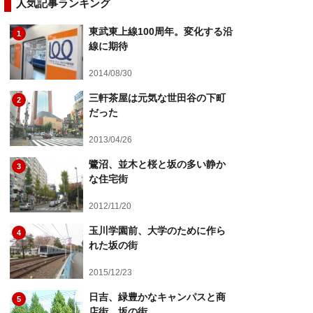
人気記事ランキング
東武東上線100周年。変化する沿
1
線に期待
2014/08/30
三軒茶屋は元気な世田谷の下町
2
だった
2013/04/26
鷺沼、並木と桜と坂の多い静か
3
な住宅街
2012/11/20
玉川学園前、大学のために作ら
4
れた坂の街
2015/12/23
日吉、緑豊かなキャンパスと商
5
店街、坂の街