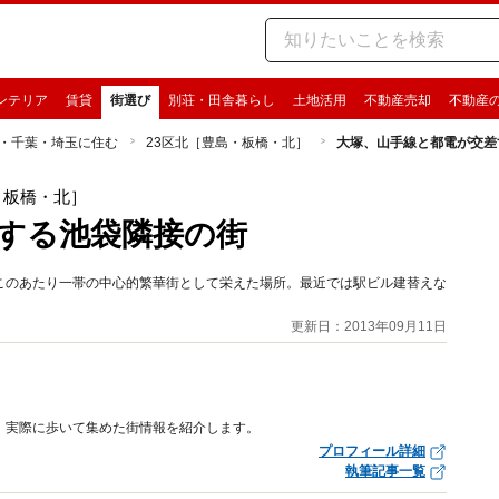
ンテリア
賃貸
街選び
別荘・田舎暮らし
土地活用
不動産売却
不動産
・千葉・埼玉に住む
23区北［豊島・板橋・北］
大塚、山手線と都電が交差
・板橋・北］
する池袋隣接の街
このあたり一帯の中心的繁華街として栄えた場所。最近では駅ビル建替えな
更新日：2013年09月11日
、実際に歩いて集めた街情報を紹介します。
プロフィール詳細
執筆記事一覧