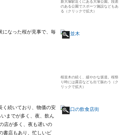
新大塚駅近くにある大塚公園。段差
のある公園でスポーツ施設などもあ
る（クリックで拡大）
状になった桜が見事で、毎
桜並木の続く、緩やかな坂道。桜祭
り時には露店なども出て賑わう（ク
リックで拡大）
長く続いており、物価の安
らいまでが多く、夜、飲ん
営の店が多く、夜も遅いの
の書店もあり、忙しいビ