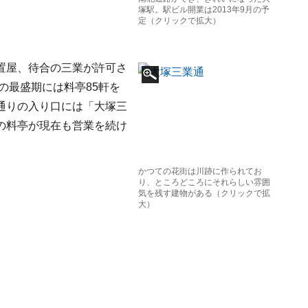
塚駅。駅ビル開業は2013年9月の予
定（クリックで拡大）
置屋、待合の三業が許可さ
の最盛期には料亭85軒を
通りの入り口には「大塚三
の料亭が現在も営業を続け
かつての花街は川跡に作られてお
り、ところどころにそれらしい雰囲
気を残す建物がある（クリックで拡
大）