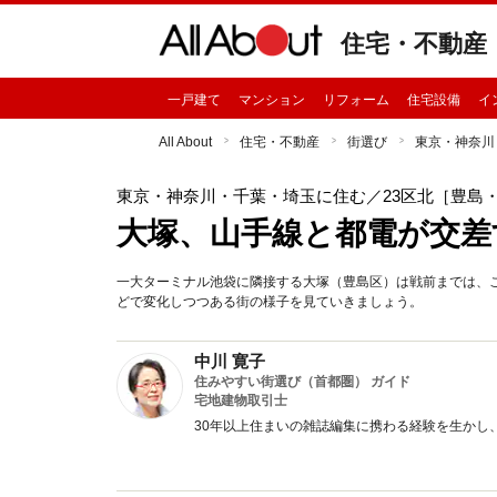
住宅・不動産
一戸建て
マンション
リフォーム
住宅設備
イ
All About
住宅・不動産
街選び
東京・神奈川
東京・神奈川・千葉・埼玉に住む
／23区北［豊島
大塚、山手線と都電が交差
一大ターミナル池袋に隣接する大塚（豊島区）は戦前までは、
どで変化しつつある街の様子を見ていきましょう。
中川 寛子
住みやすい街選び（首都圏） ガイド
宅地建物取引士
30年以上住まいの雑誌編集に携わる経験を生かし