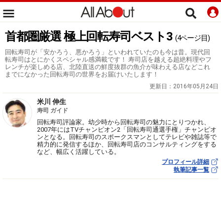
首都圏厳選 極上回転寿司ベスト3
(4ページ目)
回転寿司が「安かろう、悪かろう」といわれていたのも今は昔。現代回
転寿司はとにかくスペシャル感満載です！ 寿司店を越える超絶料理やフ
レンチが楽しめる店、北陸直送の鮮度抜群の魚介が味わえる店などこれ
までになかった回転寿司の世界をお届けいたします！
更新日：
2016年05月24日
米川 伸生
寿司 ガイド
回転寿司評論家。幼少時から回転寿司の魅力にとりつかれ、
2007年にはTVチャンピオン2「回転寿司通選手権」チャンピオ
ンとなる。回転寿司のスポークスマンとしてテレビや雑誌等で
精力的に発信するほか、回転寿司店のコンサルティングをする
など、幅広く活躍している。
プロフィール詳細
執筆記事一覧