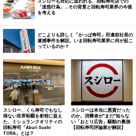
スシローも対応に追われる、回転寿司店での
「迷惑行為」…その背景と回転寿司業界の今後
を考える
どこよりも詳しく「かっぱ寿司」田邊前社長の
逮捕事件を解説。いま回転寿司業界に何が起こ
っているのか？
スシロー、くら寿司でもなし
スシローは本当に悪質だった
得ない世界制覇を射程に捉え
のか。消費者が“まだ”知らな
た、ミシュランクオリティの
い「おとり広告」騒動の裏側
回転寿司「Aburi Sushi
【回転寿司評論家が解説】
TORA」とは？