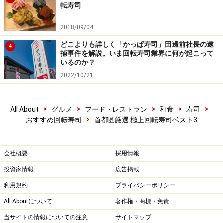
転寿司
2018/09/04
どこよりも詳しく「かっぱ寿司」田邊前社長の逮
4
捕事件を解説。いま回転寿司業界に何が起こって
いるのか？
2022/10/21
>
>
>
>
>
All About
グルメ
フード・レストラン
和食
寿司
>
おすすめ回転寿司
首都圏厳選 極上回転寿司ベスト3
会社概要
採用情報
投資家情報
広告掲載
利用規約
プライバシーポリシー
All Aboutについて
著作権・商標・免責
当サイトの情報についての注意
サイトマップ