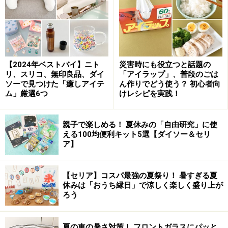
腕として活動してきた筋金入りの実力者で、60を過ぎて
も瑞々しさを失わない「大人かわいい」デザインは世界
的に評価され、20社近くの有名家具、照明ブランドのデ
ザインを手がけています。その中にはジェルバゾーニの
ような歴史あるメーカーもあり、伝統的な技術力を生か
【2024年ベストバイ】ニト
災害時にも役立つと話題の
しながら新しい生命力を与えることに長けたデザイナー
リ、スリコ、無印良品、ダイ
「アイラップ」、普段のごは
ソーで見つけた「癒しアイテ
ん作りでどう使う？ 初心者向
です。
ム」厳選6つ
けレシピを実践！
右はライティアの丸太を脚にして、鉄板を載せた「BRICK」
親子で楽しめる！ 夏休みの「自由研究」に使
テーブル。左上は籐家具メーカー時代の面影を残した照明
える100均便利キット5選【ダイソー＆セリ
「BOLLA」。左下は水牛の革をテープ状にして張った金属椅
ア】
子「BRICK23」。オリエンタルな素材使いも魅力。
オリエンタルな文化をリスペクトしてきたパオラ女史の
【セリア】コスパ最強の夏祭り！ 暑すぎる夏
休みは「おうち縁日」で涼しく楽しく盛り上が
感性と、長年籐家具を作ってきたジェルバゾーニの社風
ろう
は絶妙にマッチして、独自の世界観を作り上げてきまし
た。今年の新作「BRICK」のテーブルも、それをよく表
夏の車の暑さ対策！ フロントガラスにパッと