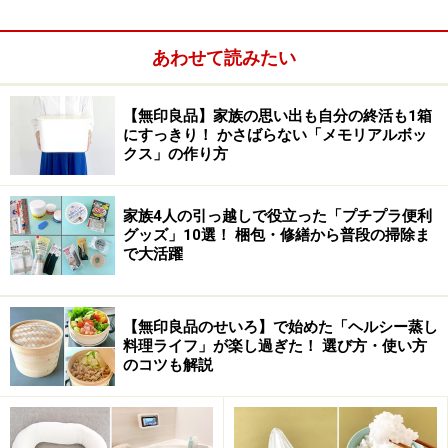
た。
あわせて読みたい
現代表のミケーレ＆ジョバンニ兄弟は、1990年代半ばに
父から会社経営を引き継ぐと一大改革を進め、籐家具中
【無印良品】家族の思い出も自分の終活も1箱
心のメーカーからモダン家具メーカーへの転換をはかり
にすっきり！ かさばらない「メモリアルボッ
ます。その立役者となったのが、現在も同社のアートデ
クス」の作り方
ィレクターをつとめるパオラ・ナヴォーネ女史でした。
家族4人の引っ越しで役立った「プチプラ便利
グッズ」10選！ 梱包・修繕から普段の掃除ま
オープニングパーティに来日したミケーレ・ジェルバゾーニ
で大活躍
氏。130年に渡る同社の歴史を3分ほどに要約してスピーチし
ました。「会社の歴史を綴った本を出版し、父にプレゼント
しました」というとおり、ファミリーカンパニーとしての伝
統をリスペクトしながら、パオラ女史とともに思い切った改
【無印良品のせいろ】で始めた「ヘルシー蒸し
革で会社を成長させました。いまや世界50カ国に輸出してい
料理ライフ」が楽し過ぎた！ 選び方・使い方
るそうです。
のコツも解説
パオラ女史は、モダンデザイン界のレジェンドともいえ
るエットーレ・ソットサスやアンドレア・ブランジの右