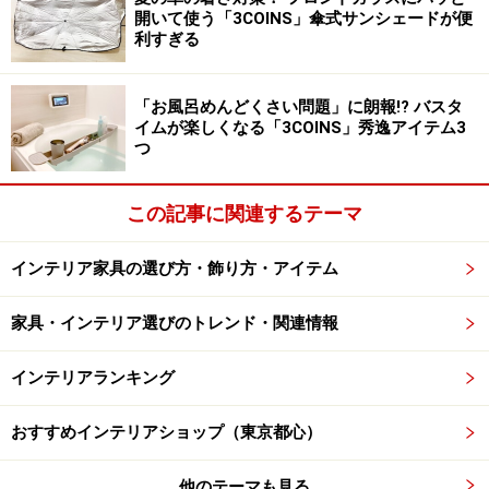
しています。鉄板の天板に合わせたベトナム産天然木ラ
開いて使う「3COINS」傘式サンシェードが便
イティアの丸太（脚）は一本一本異なる表情を持ってい
利すぎる
て、鉄板も素の表情そのものです。これがプロダクツ？
と思わせますが、人の手と自然の共同制作といった所
「お風呂めんどくさい問題」に朗報!? バスタ
に、彼女の思想がよく表れているのではないでしょう
イムが楽しくなる「3COINS」秀逸アイテム3
つ
か？
次ページで、
暑い夏場にぴったり！外部用家具の愉しみ
この記事に関連するテーマ
方
。
※記事内容は執筆時点のものです。最新の内容をご確認くださ
インテリア家具の選び方・飾り方・アイテム
い。
家具・インテリア選びのトレンド・関連情報
次のページへ
1
/
2
インテリアランキング
おすすめインテリアショップ（東京都心）
他のテーマも見る