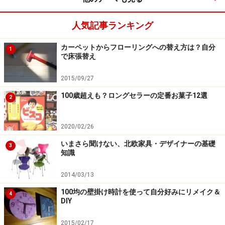
人気記事ランキング
カーペットからフローリングへの替え方は？自分
1
で床張替え
2015/09/27
100歳超えも？ロングセラーの定番お菓子12選
2
2020/02/26
いまさら聞けない、北欧家具・デザイナーの基礎
3
知識
2014/03/13
100均の壁掛け時計を使って自分好みにリメイク＆
4
DIY
2015/02/17