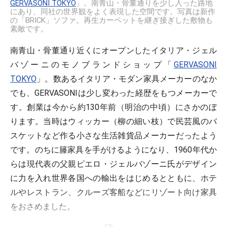
GERVASONI TOKYO
」。南青山・骨董通りを少し入った路地
にあり、同社の世界観をよく表現した空間です。写真は新作
の「BRICK」ソファ。再生カーペットを継ぎ接ぎした敷物も
素敵です。
南青山・骨董通り近くにオープンしたイタリア・ジェル
バゾーニのモノブランドショップ「
GERVASONI
TOKYO
」。数あるイタリア・モダン家具メーカーのなか
でも、GERVASONIは少し変わった経歴をもつメーカーで
す。創業は今から約130年前（明治の中頃）にさかのぼ
ります。当時はウィッカー（柳の細い枝）で民芸風のバ
スケットなど作る小さな生活雑貨品メーカーだったよう
です。のちに籐家具を手がけるようになり、1960年代か
らは現代表の父親ピエロ・ジェルバゾーニ氏がデザイン
に力を入れ世界各国への輸出をはじめるとともに、ホテ
ルやレストラン、クルーズ客船などにリゾート向け家具
をおさめました。