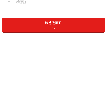
「検索」
「並び替え」
続きを読む
検索
何かキーワードが分かっているときには、「検索」が手
っ取り早く簡単に探しだせます。
検索ツールメニュー
1. 「受信トレイの検索（Ctrl＋E）と薄く書いてある部分
に、カーソルを置きます。すると、検索ツールメニュー
が表示されます。