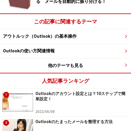
る メールを自動的に振り分ける！
てください。
この記事に関連するテーマ
アウトルック（Outlook）の基本操作
Outlookの使い方関連情報
差出人別表示
2. たとえば、特定の人物から来たメールを探したい場合
他のテーマも見る
や、いつも決まった相手からメールが来る場合には、並
人気記事ランキング
び替えの設定で、「差出人」を選びます。
Outlookのアカウント設定とは？10ステップで簡
1
単設定！
2022/06/08
■その他の並び替え表示方法
「差出人」同様に、他にも便利な並び替え表示がありま
Outlookのたまったメールを整理する方法
2
す。