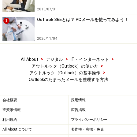
2013/07/31
Outlook 365とは？ PCメールを使ってみよう！
3
添付ファイルありなし
2020/11/04
「相手先」：
送信先の相手でメールを探す時に便利。過
去に○○株式会社に出したメールのやりとりを探したいな
>
>
>
All About
デジタル
IT・インターネット
ど。
>
アウトルック（Outlook）の使い方
>
アウトルック（Outlook）の基本操作
「添付ファイル」：
添付ファイルをつけたメールを探す
Outlookのたまったメールを整理する方法
時便利。過去にもらった添付資料の資料を再度、ダウン
ロードしたい場合や、中途作成のファイルの履歴の資料
会社概要
採用情報
を取り出したい時など。
投資家情報
広告掲載
利用規約
プライバシーポリシー
All Aboutについて
著作権・商標・免責