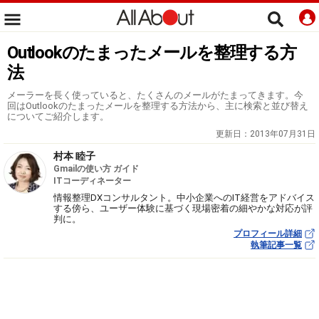
Outlookのたまったメールを整理する方
法
メーラーを長く使っていると、たくさんのメールがたまってきます。今
回はOutlookのたまったメールを整理する方法から、主に検索と並び替え
についてご紹介します。
更新日：
2013年07月31日
村本 睦子
Gmailの使い方 ガイド
ITコーディネーター
情報整理DXコンサルタント。中小企業へのIT経営をアドバイス
する傍ら、ユーザー体験に基づく現場密着の細やかな対応が評
判に。
プロフィール詳細
執筆記事一覧