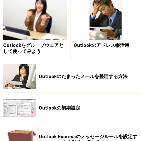
2. たとえば、メニューの中の差出人や件名のボタンをク
リックし、差出人名やキーワードを入力します。
3. 絞り込みされたメールが表示されます。
Outlookをグループウェアと
Outlookのアドレス帳活用
して使ってみよう
並び替え
Outlookのたまったメールを整理する方法
この検索に加えて、「並び替え」を使うことで、さらに
探しやすくなります。
Outlookの初期設定
表示メニュー
Outlook Expressのメッセージルールを設定す
1. まずはじめに、メニューの「表示」タブをクリックし