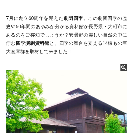
7月に創立60周年を迎えた
劇団四季
。この劇団四季の歴
史や60年間のあゆみが分かる資料館が長野県・大町市に
あるのをご存知でしょうか？安曇野の美しい自然の中に
佇む
四季演劇資料館
と、四季の舞台を支える14棟もの巨
大倉庫群を取材して来ました！