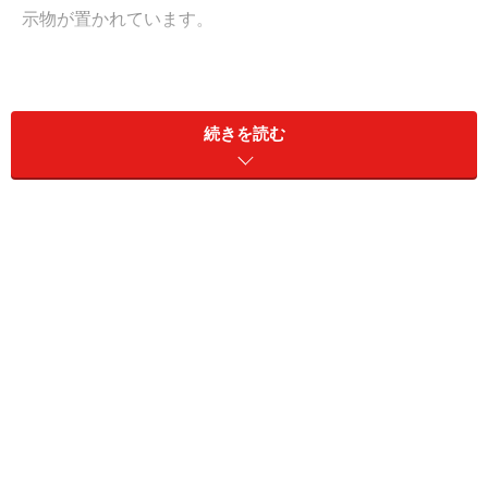
示物が置かれています。
続きを読む
劇団四季レパートリー作品の数々
1階は劇団創立前史、ミュージカルコーナー、企画コー
ナー、オーディオビジュアル視聴コーナー、2階はメモ
リアルコーナー、ドラマコーナーなど全部で10のエリア
から成り立っています。取材時の企画コーナーは劇団四
季のレパートリー作品の衣装とポスター、舞台セットの
ミニチュア展示。
「
ジーザス・クライスト＝スーパースター
」 「
エビー