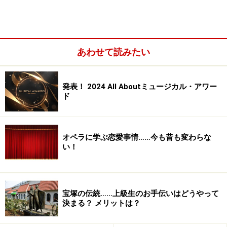
タ
」等のミュージカルから「
オンディーヌ
」 「
トロイ戦
争は起こらないだろう
」 「
ひかりごけ
」等のストレート
プレイまで、実際に舞台で使用された衣装を間近で見る
あわせて読みたい
機会はなかなかないのでテンションが上がります。当た
り前ですが、作品によって布の質感も染め方も全然違う
んですよね。「トロイ戦争は起こらないだろう」の鎧は
発表！ 2024 All Aboutミュージカル・アワー
ド
かなり重そう。
オペラに学ぶ恋愛事情……今も昔も変わらな
い！
1983年「キャッツ」初演時の劇場模型
テンションが上がると言えば、その前で長い時間見入っ
宝塚の伝統……上級生のお手伝いはどうやって
てしまったのが「
キャッツ
」初演時の劇場模型でした。
決まる？ メリットは？
1983年に新宿西口・高層ビルの狭間で日本初演バージョ