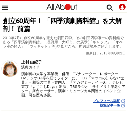
創立60周年！ 「四季演劇資料館」を大解
剖！ 前篇
2013年7月に創立60周年を迎えた劇団四季。その劇団四季唯一の資料館で
ある「四季演劇資料館」（長野県・大町市）の展示(「キャッツ」 「オペ
ラ座の怪人」 「ウィキッド」等)や見どころ、周辺環境をご紹介します。
更新日：
2013年08月02日
上村 由紀子
演劇 ガイド
演劇科の大学を卒業後、俳優、TVナレーター、レポーター、
FMラジオDJ等を経てライターに。 TBS『マツコの知らない世
界』＜劇場の世界＞案内人、『アカデミーナイトG』、テレビ
東京『よじごじDays』出演、TBSラジオ『サキドリ！感激シア
ター』舞台オーサー。演劇・ミュージカル関連のイベント企
画、司会歴も多数。
プロフィール詳細
執筆記事一覧