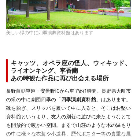
美しい緑の中に四季演劇資料館はあります
キャッツ、オペラ座の怪人、ウィキッド、
ライオンキング、李香蘭
あの時観た作品に再び出会える場所
長野自動車道・安曇野ICから車で約1時間。長野県大町市
の緑の中に劇団四季の「
四季演劇資料館
」はあります。
靴を脱ぎ、スリッパを履いて中に入ると、そこはお堅い
資料館というより、友人の別荘に遊びに来たようなとて
も開放的で暖かい空間。まるで山荘のような木の温もり
の中に様々な衣装や小道具、歴代ポスター等の貴重な展