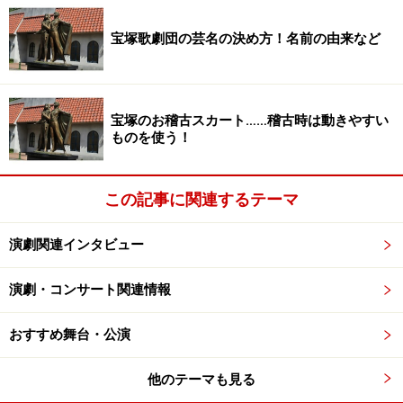
「オペラ座の怪人」2幕の衣装とセットの一部
宝塚歌劇団の芸名の決め方！名前の由来など
こちらは「
オペラ座の怪人
」2幕冒頭でクリスティーヌ
とラウルが「マスカレード」を歌い踊る時の衣装とセッ
宝塚のお稽古スカート……稽古時は動きやすい
トの一部。こうしてこの場に3つ並べてあるとちょっと
ものを使う！
シュールな気もしますが、セットの一部を至近距離でま
じまじと見る事が出来るのは四季演劇資料館ならでは。
この記事に関連するテーマ
ミュージカルコーナーではこの他にも劇団四季がこれま
演劇関連インタビュー
で上演してきた沢山の作品の衣装や小道具、装置の一
部、写真パネル等が多数展示されています。その中から
演劇・コンサート関連情報
自分のお気に入りの作品を探して思い出に浸ってみた
り、今後観劇したいミュージカルをチェックしてみる、
おすすめ舞台・公演
なんて言うのもアリだと思います。
他のテーマも見る