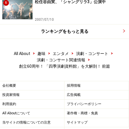
松任谷由実、「シャングリラ3」公演中
5
2007/07/10
ランキングをもっと見る
>
>
>
>
All About
趣味
エンタメ
演劇・コンサート
>
演劇・コンサート関連情報
創立60周年！ 「四季演劇資料館」を大解剖！ 前篇
会社概要
採用情報
投資家情報
広告掲載
利用規約
プライバシーポリシー
All Aboutについて
著作権・商標・免責
当サイトの情報についての注意
サイトマップ