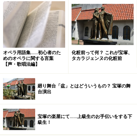
ンが上演された「キャッツ」は、日本で初めてロングラ
ンシステムを確立したミュージカルであり、演劇のチケ
ットをぴあ等のプレイガイドに流通させるきっかけにな
った作品でもあります。
劇団四季がこの「キャッツ」を上演し成功させた事が、
日本にミュージカル文化を浸透させる大きなきっかけに
オペラ用語集……初心者のた
化粧前って何？ これが宝塚、
めのオペラに関する言葉
タカラジェンヌの化粧前
なったと言っても過言ではない訳で、この作品に関わっ
【声・歌唱法編】
た人たち全員が、当時この模型を見て色々な事をイメー
ジし、皆が一つの同じ夢に向かっていったのだと思うと
廻り舞台「盆」とはどういうもの？ 宝塚の舞
何だか胸が熱くなりました。この模型は現在、この場所
台演出
でしか目にする事が出来ません。初演から30年、「キャ
ッツ」と共に歩んだ最初のキャッツシアター模型。まさ
に、メモリー!?
宝塚の楽屋にて……上級生のお手伝いをする下
級生！