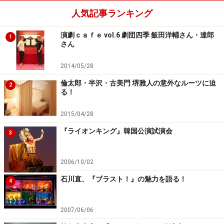
「
クレイジー・フォー・ユー
」のサイン入り盆やボビー
人気記事ランキング
役の加藤敬二さんが実際に履いたタップシューズ、「
ア
イーダ
」の兵士の駒、「
ウィキッド
」の緑の薬瓶、「
ジ
演劇ｃａｆｅ vol.6 劇団四季 飯田洋輔さん・達郎
1
さん
ーザスクライスト＝スーパースター
」のいばらの冠、
「
オペラ座の怪人
」ファントムのマスクなど実際に舞台
2014/05/28
で使用された小道具を宝探し感覚でゆっくり見て回るの
倫太郎・半沢・古美門 堺雅人の意外なルーツに迫
2
もめちゃめちゃ楽しそう！
る！
2015/04/28
→
続いて、劇団四季の「ドラマ」に迫ります！
『ライオンキング』韓国公演試演会
3
※記事内容は執筆時点のものです。最新の内容をご確認くださ
い。
2006/10/02
石川直、『ブラスト！』の魅力を語る！
4
次のページへ
1
/
2
2007/06/06