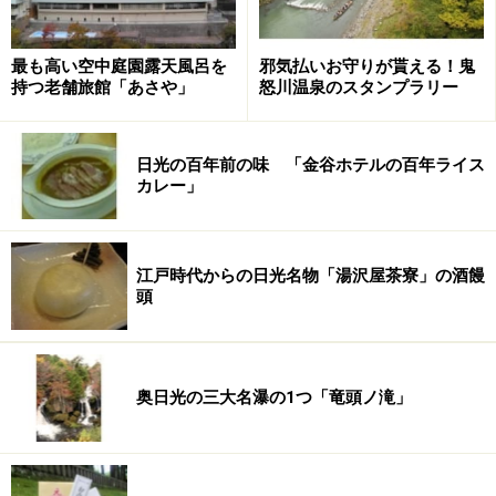
最も高い空中庭園露天風呂を
邪気払いお守りが貰える！鬼
持つ老舗旅館「あさや」
怒川温泉のスタンプラリー
日光の百年前の味 「金谷ホテルの百年ライス
カレー」
江戸時代からの日光名物「湯沢屋茶寮」の酒饅
頭
奥日光の三大名瀑の1つ「竜頭ノ滝」