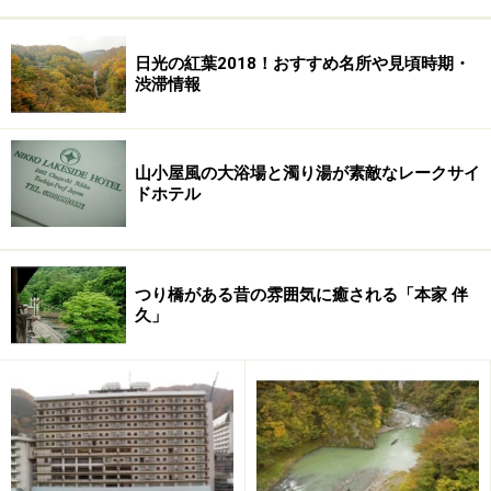
ます。
日光の紅葉2018！おすすめ名所や見頃時期・
渋滞情報
■あさや
住所：栃木県日光市鬼怒川温泉滝813
電話番号：0288-77-1111
山小屋風の大浴場と濁り湯が素敵なレークサイ
アクセス：鬼怒川温泉駅から東部ダイヤルバス 約8分
ドホテル
HP：
www.asaya-hotel.co.jp/
※データは記事公開時点のものです。
つり橋がある昔の雰囲気に癒される「本家 伴
久」
※記事内容は執筆時点のものです。最新の内容をご確認くださ
い。