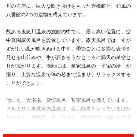
川の右岸に、巨大な吹き抜けをもった秀峰館と、和風の
八番館の2つの建物を構えています。
数ある鬼怒川温泉の旅館の中でも、最も高い位置に、空
中庭園露天風呂を設置しています。露天風呂では、すが
すがしい風が吹きぬける中を、季節ごとに多彩な表情を
見せる山並みや、手が届きそうなところに満天の星空と
月が広がります。湯船には、自家源泉の「子宝の湯」が
漲り、上質な温泉で体の芯まで温まり、リラックスする
ことができます。
他にも、大浴場、貸切風呂、客室風呂を備えています。
アルカリ性単純泉の温泉は、美肌効果をもっているばか
りでなく、神経痛、リュウマチ、疲労回復に効能を発揮
します。古くから、「火傷の鬼怒川、怪我の川治」と言
われています。