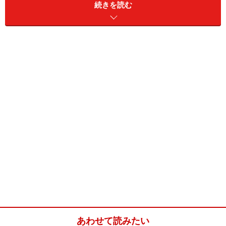
続きを読む
食事は、部屋食、個室、ブッフェのスタイルを準備して
います。部屋食、個室では地元の旬の食材を丁寧に吟味
し調理したこだわりの和食膳、ブッフェでは80種類以上
の和洋中の各料理の他、目の前で揚げたり焼いたりする
天婦羅やステーキが大人気です。
また、あらゆる種類のコンベンションに応えることがで
きる収容人員最大1500名のホールや、600畳の広さを誇
る宴会場、少人数用の宴会場を備え、人数や目的に応じ
て館内施設を活用できます。
他にも、エステ、占い、カラオケ、プール、売店などを
あわせて読みたい
完備し、様々な楽しみに満ちた一夜を過ごすことができ