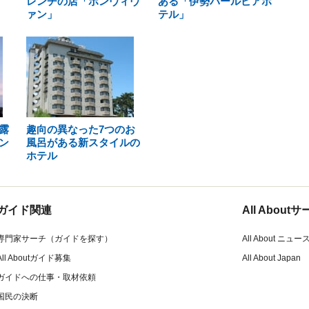
レンチの店「ボンヴィヴ
ある「伊勢パールピアホ
ァン」
テル」
露
趣向の異なった7つのお
ン
風呂がある新スタイルの
ホテル
ガイド関連
All Abou
専門家サーチ（ガイドを探す）
All About ニュー
All Aboutガイド募集
All About Japan
ガイドへの仕事・取材依頼
国民の決断