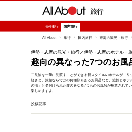
旅行
海外旅行
国内旅行
All About
旅行
国内旅行
東海の観光・旅行
伊勢・志摩の観光・旅行
／伊勢・志摩のホテル・
趣向の異なった7つのお風
二見浦を一望に見渡すことができる新スタイルのホテルが「リ
軽さと、旅館ならではの何種類もあるお風呂など、旅館とホテ
の湯」と名付けられた趣の異なる7つものお風呂が用意されて
楽しめますよ。
投稿記事