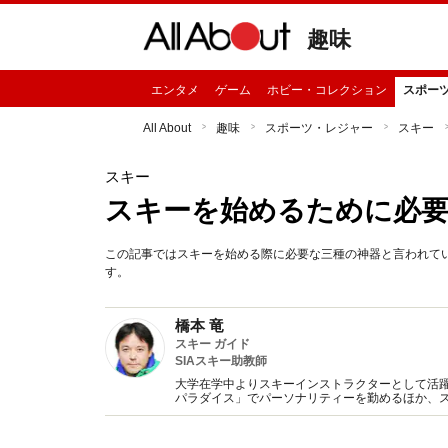
趣味
エンタメ
ゲーム
ホビー・コレクション
スポー
All About
趣味
スポーツ・レジャー
スキー
スキー
スキーを始めるために必
この記事ではスキーを始める際に必要な三種の神器と言われて
す。
橋本 竜
スキー ガイド
SIAスキー助教師
大学在学中よりスキーインストラクターとして活躍
パラダイス」でパーソナリティーを勤めるほか、
のレストランや休憩室の情報など、きめ細やかな