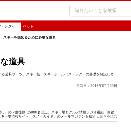
ツ・レジャー
ペット
スキーを始めるために必要な道具
要な道具
いる道具ブーツ、スキー板、スキーポール（ストック）の基礎を解説しま
更新日：2013年07月09日
し、のべ生徒数は5000名以上。スキー場とグルメ情報ラジオ番組「白銀
スキー場情報サイト「スノーガイド」のメールマガジンも執筆中。スキー場
...続きを読む
ユーザー目線の情報を発信している。