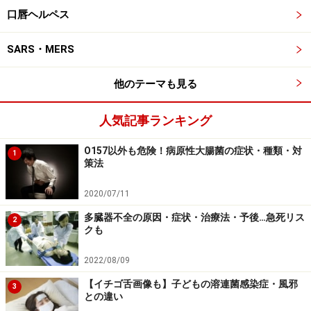
口唇ヘルペス
咳がひどく、呼吸がしにくくなります
SARS・MERS
MERSは、SARSの症状と非常に似ています。
他のテーマも見る
発熱、咳、呼吸困難といった、重症肺炎の症状です。さ
らに腎臓の働きが悪くなる腎不全を合併することがあり
人気記事ランキング
ます。重症の肺炎のため、呼吸ができなくなります。つ
まり、肺で酸素を取り込むができなくなってしまうので
O157以外も危険！病原性大腸菌の症状・種類・対
1
策法
す。
2020/07/11
下痢などの消化器症状があります。
多臓器不全の原因・症状・治療法・予後…急死リス
2
クも
2022/08/09
中東呼吸器症候群(MERS)の治療
【イチゴ舌画像も】子どもの溶連菌感染症・風邪
3
現時点では、コロナウイルスに対する特効薬はありませ
との違い