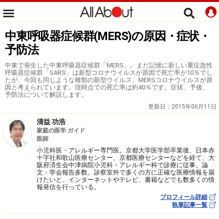
中東呼吸器症候群(MERS)の原因・症状・
予防法
中東で発生した中東呼吸器症候群「MERS」。まだ記憶に新しい重症急性
呼吸器症候群「SARS」は新型コロナウイルスが原因で死亡率が10％でし
たが、今回も同じような種類の新型ウイルス、MERSコロナウイルスが原
因と考えられています。現時点での死亡率は約40％です。症状、予後、
予防法について解説します。
更新日：
2015年06月11日
清益 功浩
家庭の医学 ガイド
医師
小児科医・アレルギー専門医。京都大学医学部卒業後、日本赤
十字社和歌山医療センター、京都医療センターなどを経て、大
阪府済生会中津病院小児科・アレルギー科で診療に従事。論
文・学会報告多数。診察室外で多くの方に正確な医療情報を届
けたいと、インターネットやテレビ、書籍などでも数多くの情
報発信を行っている。
プロフィール詳細
執筆記事一覧