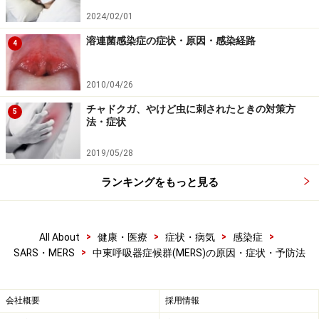
ん。そのために、重症の呼吸器症状について、酸素投
2024/02/01
与、人工呼吸器での治療が行われます。人工呼吸器でも
溶連菌感染症の症状・原因・感染経路
体の酸素を上げることができない時には、膜型人工肺と
4
いって、一旦血液を体に出して、酸素化して体内に戻す
治療が行われます。
2010/04/26
チャドクガ、やけど虫に刺されたときの対策方
5
法・症状
2019/05/28
ランキングをもっと見る
>
>
>
>
All About
健康・医療
症状・病気
感染症
>
SARS・MERS
中東呼吸器症候群(MERS)の原因・症状・予防法
会社概要
採用情報