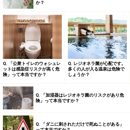
か？
中東呼吸器症候群(MERS)の感染経路
今回のMERSコロナウイルスの感染経路は現時点では不
明です。SARSコロナウイルスは、キクガシラコウモリが
持つコウモリコロナウイルスが遺伝子の変化によって、
ハクビシンなどを介し、人に感染したと推定されていま
す。
Q. 「公衆トイレのウォシュレ
Q. レジオネラ菌が心配です。
ットは感染症リスクが高く危
多くの人が入る温泉は危険で
MERSコロナウイルスもコウモリコロナウイルスに近い
険」って本当ですか？
しょうか？
と報告されております。現時点では、ヒトからヒトへの
感染はありますが、大流行するほどではないと言われて
Q. 「加湿器はレジオネラ菌のリスクがあり危
います。ただし、ヒトからヒトへの感染の可能性がある
険」って本当ですか？
ことから、大流行に対して注視しておく必要がありま
す。
ラクダやヤギなどの家畜から人に感染して拡がっている
Q. 「ダニに刺されただけで死ぬことがある」
って本当ですか？
と推定されています。