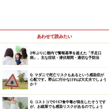
あわせて読みたい
2年ぶりに都内で警報基準を超えた「手足口
病」、主な症状・潜伏期間・適切な予防法
SARSは8,098名の感染者と、774名の死亡者を出しまし
た。MERSは2015年2月にWHOの報告から、971名の確定
Q. マダニで死亡リスクもあるという感染症が
診断され、356名が死亡しています。死亡率37%です。
心配です。野山に行かなければ大丈夫でしょう
か？
WHOの6月12日現在の報告では、韓国125名、中国1名が
診断され、10名が死亡されています（2015年6月12日追
記）。韓国ではMERSと診断される人が増えています。
Q. コストコでO157食中毒が発生したそうです
が、お総菜でも感染リスクがあるのでしょう