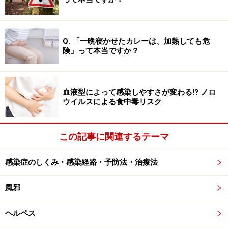
2015年から韓国で流行しています。現在までにヨーロッ
Q. 「一晩寝かせたカレーは、加熱しても危
パ（イタリア、英国、オーストリア、オランダ、ギリシ
険」って本当ですか？
ャ、ドイツ、フランス、トルコ）、アフリカ（アルジェ
リア、エジプト、チュニジア）、アジア（フィリピン、
マレーシア、韓国、中国）、アメリカ大陸（アメリカ合
血液型によって感染しやすさが変わる!? ノロ
衆国）で患者が発生していますが、中近東への渡航歴が
ウイルスによる食中毒リスク
ある人か、その渡航歴のある人と接触した人です。
この記事に関連するテーマ
発症する場合は、接触から14日以内に症状が出ると考え
られています。
感染症のしくみ・感染経路・予防法・治療法
風邪
中東呼吸器症候群(MERS)の症状
ヘルペス