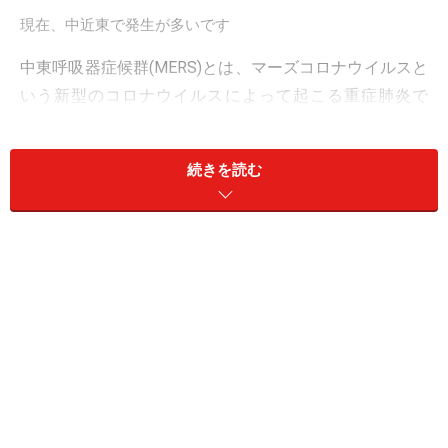
現在、中近東で発生が多いです
中東呼吸器症候群(MERS)とは、マーズコロナウイルスと
いう新型のコロナウイルスによって起こる重症肺炎で
す。MERSとは、Middle East respiratory syndromeの略
で、その原因ウイルスMERS-CoVは、Middle East
続きを読む
respiratory syndrome coronavirus(MERS-CoV)の略。中東
のヨルダン、カタール、サウジアラビア、アラブ首長国
連邦から発生が見られたことから、中東呼吸器症候群と
命名されました。
コロナウイルスというと、2002～2003年にかけて世界中
で発生した重症急性呼吸器症候群、SARSの原因ウイルス
として知られています。