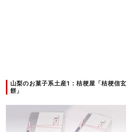
山梨のお菓子系土産1：桔梗屋「桔梗信玄
餅」