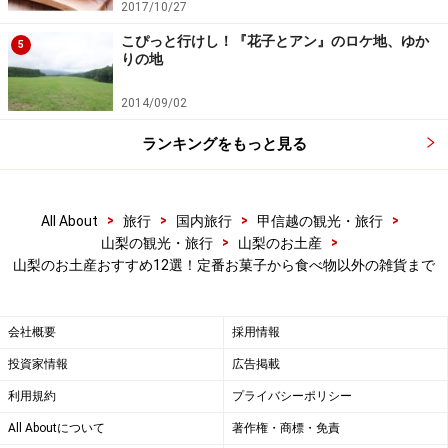
2017/10/27
こぴっと行けし！『花子とアン』のロケ地、ゆか
5
りの地
2014/09/02
ランキングをもっと見る
山梨のお菓子系土産4：澤田屋「くろ玉
」
>
>
>
>
All About
旅行
国内旅行
甲信越の観光・旅行
澤田屋「くろ玉」4個入り594円税込
>
>
山梨の観光・旅行
山梨のお土産
山梨のお土産おすすめ12選！定番お菓子から食べ物以外の雑貨まで
その名のとおり、黒くて丸い形のお菓子。なかには青え
んどう豆を使ったうぐいす餡が入っています。外側の黒
会社概要
採用情報
い皮は、羊羹に仕立てた黒砂糖。上品な甘さは一度食べ
投資家情報
広告掲載
るとクセになります。昭和4年発売という歴史あるお菓
子です。
利用規約
プライバシーポリシー
All Aboutについて
著作権・商標・免責