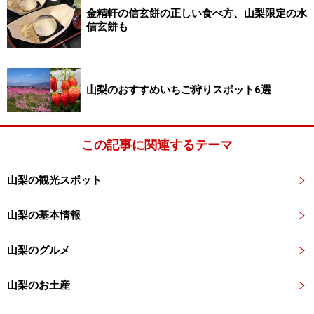
用。賞味期限は3日と短く、販売店も限られているの
金精軒の信玄餅の正しい食べ方、山梨限定の水
で、レア度が高く、リピーターにもオススメ。ほかに信
信玄餅も
玄餅にくるみを入れてゆべし風に仕上げた
「くるみ信玄
餅」
もおいしいです。
山梨のおすすめいちご狩りスポット6選
・金精軒
「信玄餅」
・
「極上生信玄餅」
価格：信玄餅6個入り1,020円税抜～、極上生信玄餅5個
入り920円税抜～
この記事に関連するテーマ
販売場所：金精軒各店舗、山梨県内の道の駅、甲府駅キ
山梨の観光スポット
オスクなど
山梨の基本情報
山梨のお菓子系土産3：桔梗屋「信玄桃
」
山梨のグルメ
山梨のお土産
桔梗屋「信玄桃」6個入り648円税込