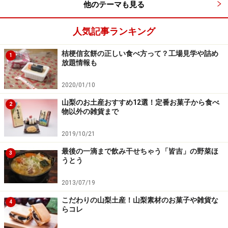
他のテーマも見る
全国生産高1位を誇る山梨の名産、桃をモチーフにした
ユニークなお菓子。ピーチゼリー入りの白餡を小麦粉生
人気記事ランキング
地で包み、ほどよい甘さとほんのり桃の香りが楽しめま
桔梗信玄餅の正しい食べ方って？工場見学や詰め
す。パッケージのデザインもまるでホンモノの桃の箱の
1
放題情報も
ようで、とにかくキュート！
2020/01/10
・
桔梗屋「信玄桃」
山梨のお土産おすすめ12選！定番お菓子から食べ
2
物以外の雑貨まで
価格：6個入り600円税抜
販売場所：桔梗屋各店舗など
2019/10/21
最後の一滴まで飲み干せちゃう「皆吉」の野菜ほ
3
うとう
2013/07/19
こだわりの山梨土産！山梨素材のお菓子や雑貨な
4
らコレ