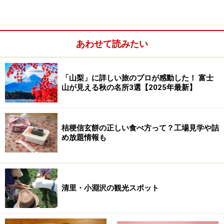
あわせて読みたい
「プレミアム桔梗信玄餅吟造り」8個入り1600円税抜～
小さな容器にきな粉をまぶした3切れのお餅が入ってい
「山梨」に詳しい旅のプロが感動した！ 富士
ます。特製の濃い黒蜜をかけて食べるスタイルで、子ど
山が見える秋の名所3選【2025年最新】
もから大人まで楽しめる“ふるさとの味”。原料にこだわ
ったプレミアムバージョン「プレミアム桔梗信玄餅吟造
り」もあり、こちらはきな粉に丹波種の黒大豆を使い、
桔梗信玄餅の正しい食べ方って？工場見学や詰
め放題情報も
黒蜜に国産アカシヤの蜂蜜を加えて、さらに贅沢なテイ
ストに仕上げたもの。笛吹市一宮町にある本社敷地内の
「社員特価販売1/2」では、賞味期限が近いものなどが
アウトレット特価で入手できます。
清里・小淵沢の観光スポット
・桔梗屋
「桔梗信玄餅」
・
「プレミアム桔梗信玄餅吟造
り」