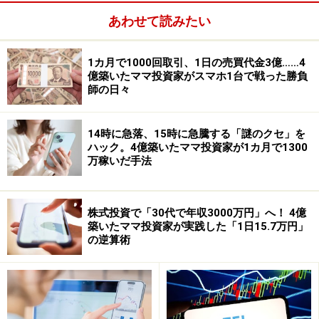
す。
あわせて読みたい
1カ月で1000回取引、1日の売買代金3億……4
億築いたママ投資家がスマホ1台で戦った勝負
師の日々
14時に急落、15時に急騰する「謎のクセ」を
ハック。4億築いたママ投資家が1カ月で1300
万稼いだ手法
株式投資で「30代で年収3000万円」へ！ 4億
築いたママ投資家が実践した「1日15.7万円」
の逆算術
今回は福の神流に少しひねった銘柄として、アスカネッ
ト（2438・東証マザーズ）を紹介します。