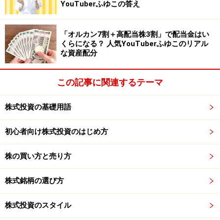
YouTuberふゆこの答え
遺影バンクHP
「オルカン7割＋高配当株3割」で配当金はい
さらに、高齢化社会ということは、当然「多死」という
くらになる？ 人気YouTuberふゆこのリアル
な資産配分
ことです。冒頭でご紹介したように、今後日本では、死
亡者＝遺影写真のユーザーは、右肩上がりに増加するで
この記事に関連するテーマ
しょう。
株式投資の基礎用語
国策での「健康長寿社会の実現」によって、亡くなる間
際まで健康な高齢者が増えれば、遺影を自分で決める人
初心者向け株式投資のはじめ方
が増加するはずです。そうなれば、アスカネットの提供
する「遺影バンク」などのサービスを活用する人も増え
株の買い方と売り方
そうです。
株式銘柄の選び方
株式投資のスタイル
日足チャート（出典：Yahoo!ファイナンス）