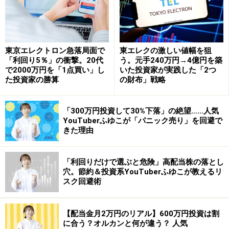
【2438】 アスカネット (東証マザーズ)
東京エレクトロン急落局面で
東エレクの激しい値幅を狙
「利回り5％」の衝撃。20代
う。元手240万円→4億円を築
アスカネットHP
で2000万円を「1点買い」し
いた投資家が実践した「2つ
た投資家の勝算
の財布」戦略
アスカネットは、ネットでの個人向け写真集製作と遺影
写真加工の会社です。
「300万円投資して30%下落」の絶望……人気
YouTuberふゆこが「パニック売り」を回避で
シニア向けのサービスにフォローの風が吹いています。
きた理由
定年退職してリタイアした人の趣味として、写真撮影は
人気が高いようです。また、携帯・スマホなどで気軽に
「利回りだけで選ぶと危険」高配当株の落とし
写真を撮る機会が増加。お気に入りの写真を残すのに、
穴。節約＆投資系YouTuberふゆこが教えるリ
スク回避術
単なるプリントではなく、個人向けの写真集を製作する
人も増えているようです。
【配当金月2万円のリアル】600万円投資は割
に合う？オルカンと何が違う？ 人気