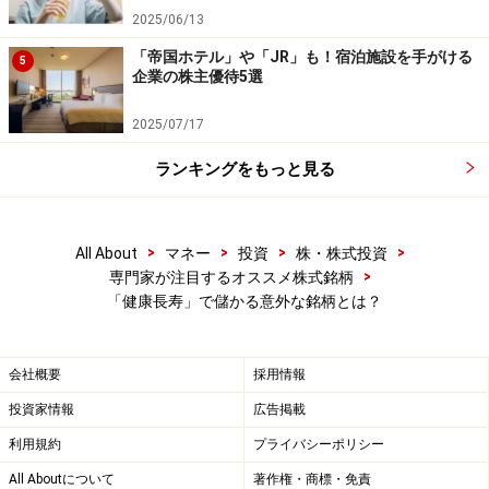
2025/06/13
■注目ポイント
「帝国ホテル」や「JR」も！宿泊施設を手がける
5
企業の株主優待5選
割高な銘柄が多い東証マザーズの中では、数少ない株価
指標面で割安感のある銘柄です。アベノミクスの国策に
2025/07/17
沿った銘柄で、今後の成長も期待できることから、じっ
ランキングをもっと見る
くりと中・長期投資がオススメの銘柄です。株価チャー
ト面から考えると、5月14日の高値900円を抜ければ、
1000円の大台乗せまでは早そうです。
>
>
>
>
All About
マネー
投資
株・株式投資
>
専門家が注目するオススメ株式銘柄
【関連記事】
「健康長寿」で儲かる意外な銘柄とは？
配当利回り4％超！注目の東証マザーズ銘柄
決算発表直前！「女性の活用」で伸びる新興市場銘柄
会社概要
採用情報
投資家情報
広告掲載
＊投資判断の参考にするための情報提供を目的に作成さ
れたもので、投資の勧誘ないし特定の銘柄を推奨するも
利用規約
プライバシーポリシー
のではありません。投資に関する最終決定は、ご自身で
All Aboutについて
著作権・商標・免責