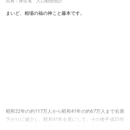
出典：厚生省 人口動態統計
まいど、相場の福の神こと藤本です。
昭和22年の約117万人から昭和41年の約67万人まで右肩
下がりに減少し、昭和41年を底にして、その後平成23年
の約126万人まで増加し、今後も着実に増加するという