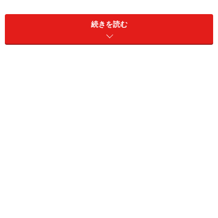
見込めのものがあります。
続きを読む
みなさん、何だと思いますか？
実は、右のグラフにありますが、日本の死亡者の数なん
です。少子高齢化といわれていますが、高齢化すれば死
亡者も増加するのは、必然なのかもしれません。
「健康長寿社会の実現」は国策のひとつ
現在のアベノミクス相場で儲けるためには、国策＝アベ
ノミクスに乗った銘柄を選択することが必要です。安倍
首相が成長戦略についてのスピーチで語った「健康長寿
社会の実現」というキーワードがあります。今後、この
「健康長寿社会の実現」が国策のひとつになりそうで