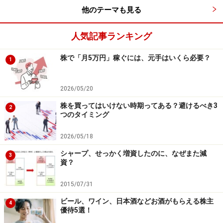
他のテーマも見る
■株式データ
株価 848円（5月22日終値）
人気記事ランキング
単元株数 100株
株で「月5万円」稼ぐには、元手はいくら必要？
予想PER(単独) 10.1倍
1
PBR(単独) 1.20倍
予想配当利回り 3.06％
2026/05/20
時価総額 約37億円
株を買ってはいけない時期ってある？避けるべき3
2
つのタイミング
2026/05/18
シャープ、せっかく増資したのに、なぜまた減
週足チャート（出典：Yahoo!ファイナンス）
3
資？
■株価の推移
2015/07/31
昨年の12月13日の安値630円からは、右肩上がりの堅調
ビール、ワイン、日本酒などお酒がもらえる株主
相場となっています。 また、2005年4月の新規上場直後
4
優待5選！
には、4350円（株式分割調整済み）の高値があります。