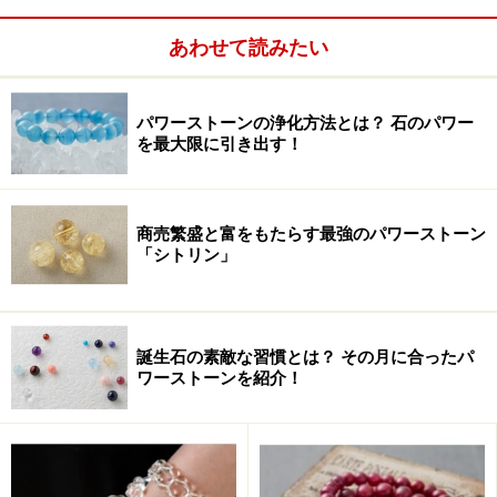
あわせて読みたい
パワーストーンの浄化方法とは？ 石のパワー
を最大限に引き出す！
商売繁盛と富をもたらす最強のパワーストーン
「シトリン」
」でもご紹介している通り、「幸運を招く石」と呼ば
れ、世界で最初にパワーストーンとして認定された石で
す。日本では古来より「瑠璃」と呼ばれていました。
誕生石の素敵な習慣とは？ その月に合ったパ
ワーストーンを紹介！
危険を回避して強運を呼び込み、人生を正しい方へと導
いてくれる石です。