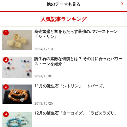
他のテーマも見る
人気記事ランキング
商売繁盛と富をもたらす最強のパワーストーン
1
「シトリン」
【関連記事】
・ラピスラズリ
2024/12/13
「
幸運を招く世界最古のパワーストーン
」
誕生石の素敵な習慣とは？ その月に合ったパワー
2
ストーンを紹介！
【関連サイト】
2024/10/01
・楽習フォーラム
11月の誕生石「シトリン」「トパーズ」
3
「
日本パワーストーン認定講座
」
2013/10/25
12月の誕生石「ターコイズ」「ラピスラズリ」
4
※記事内容は執筆時点のものです。最新の内容をご確認くださ