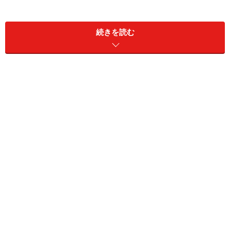
邪悪なものや危険から身を守り、人との絆や友情を深め
てくれる石とされています。大自然のエネルギーに守ら
続きを読む
れているという安心感を得られ、旅のお守りとしても知
られています。
幸運を招く「ラピスラズリ」
世界最古のパワーストーン「ラピスラズリ」
12月の誕生石、2つめは「ラピスラズリ」です。「
幸運
を招く世界最古のパワーストーン