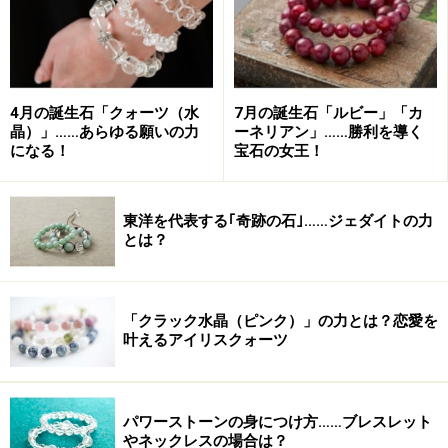
霊性を高めてくれる神秘の石「タンザナイ
ト」
4月の誕生石「クォーツ（水
7月の誕生石「ルビー」「カ
晶）」……あらゆる願いの力
ーネリアン」……勝利を導く
になる！
宝石の女王！
ティファニーから広まった「タンザナイト」
東洋を代表する｢奇跡の石｣……ジェダイトの力
とは？
3つめの12月の誕生石は「タンザナイト」。この青紫色
に輝く美しい石は、1967年にタンザニアのキリマンジャ
ロ山麓の高山で発見されました。アメリカのジュエリー
「クラック水晶（ピンク）」の力とは？恋愛を
ブランド「ティファニー」がタンザナイトと名づけて
叶えるアイリスクォーツ
大々的に宣伝したことで広まった石です。
気品をもたらし、落ち着きと思慮深い思考で物事を成功
パワーストーンの身につけ方……ブレスレット
やネックレスの場合は？
に導くとされる石です。人生における重要な決断の時