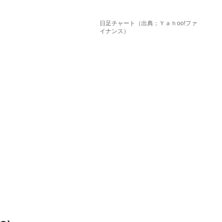
日足チャート（出典；Ｙａｈoo!ファ
イナンス）