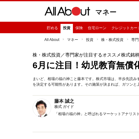
マネー
貯める
投資
保険
住宅ローン
クレジットカー
All About
マネー
投資
株・株式投資
専門
株・株式投資
／専門家が注目するオススメ株式銘
6月に注目！幼児教育無償
まいど、相場の福の神こと藤本です。株式市場は、半歩先読み
を決定する可能性があります。その施策が決まれば、ガツンと
藤本 誠之
株式 ガイド
「相場の福の神」と呼ばれるマーケットアナリス