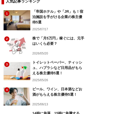
人気記事ランキング
「帝国ホテル」や「JR」も！宿
1
泊施設を手がける企業の株主優
待5選
2025/07/17
株で「月5万円」稼ぐには、元手
2
はいくら必要？
2026/05/20
トイレットペーパー、ティッシ
3
ュ、ハブラシなど日用品がもら
える株主優待5選！
2025/05/26
ビール、ワイン、日本酒などお
4
酒がもらえる株主優待5選！
2025/06/13
14時に急落、15時に急騰する