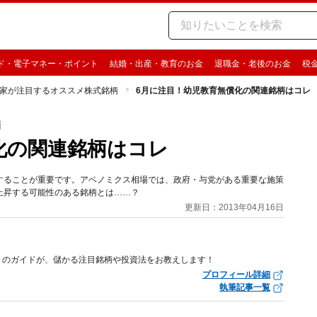
ド・電子マネー・ポイント
結婚・出産・教育のお金
退職金・老後のお金
税
家が注目するオススメ株式銘柄
6月に注目！幼児教育無償化の関連銘柄はコレ
柄
化の関連銘柄はコレ
することが重要です。アベノミクス相場では、政府・与党がある重要な施策
上昇する可能性のある銘柄とは……？
更新日：2013年04月16日
トのガイドが、儲かる注目銘柄や投資法をお教えします！
プロフィール詳細
執筆記事一覧