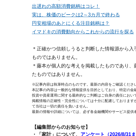
出遅れの高額消費銘柄はコレ！
実は、株価のピークは2～3カ月で終わる
円安相場のあとにくる注目銘柄は？
イマドキの消費動向からこれからの流行を探る
＊正確かつ信頼しうると判断した情報源から入
ものではありません。
＊藤本が個人的な考えを掲載したものであり、
たものではありません。
※記事内容は執筆時点のものです。最新の内容をご確認くださ
本記事の内容は一般的な情報提供を目的としており、特定の金
投資や資産運用に関する最終的なご判断はご自身の責任におい
掲載情報の正確性・完全性については十分に配慮しております
て当社は一切の責任を負いません。
最新の情報や詳細については、必ず各金融機関やサービス提供
【編集部からのお知らせ】
・「家計」について、
アンケート（2026/8/31