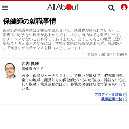
保健師の就職事情
保健師の就職事情は楽観論で語れません。就職先が限られているうえ、
新規採用が少ない現実があるからです。小さな自治体では数年に一度し
かチャンスがないことも珍しくありません。どうしてもこの地元に近い
場所でと考える人のなかには、学校卒業時に就職が決まらず、看護師と
して働きながらチャンスを待つ人たちもいます。
更新日：
2013年04月09日
西内 義雄
保健師 ガイド
医療・保健ジャーナリスト。足で稼いだ取材で、47都道府県、
全ての地域に顔見知りの保健師がいるのが強み。雑誌を中心に
した取材・執筆活動のほか、各地の保健師研修で講演も行って
いる。
プロフィール詳細
執筆記事一覧