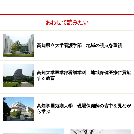
あわせて読みたい
高知県立大学看護学部 地域の視点を重視
高知大学医学部看護学科 地域保健医療に貢献
する教育
就職先は市町村が多い
高知学園短期大学 現場保健師の背中を見なが
ら学ぶ
次に保健師の就職先も見てみましょう。先ほどの厚生労
働省のデータによると、最も多いのが市町村で約
56.6％。次いで保健所(15.8％)となり、全体の70％以上を