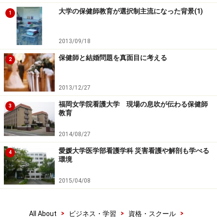
大学の保健師教育が選択制主流になった背景(1)
1
2013/09/18
保健師と結婚問題を真面目に考える
2
2013/12/27
福岡女学院看護大学 現場の息吹が伝わる保健師
3
教育
2014/08/27
愛媛大学医学部看護学科 災害看護や解剖も学べる
4
環境
2015/04/08
>
>
>
All About
ビジネス・学習
資格・スクール