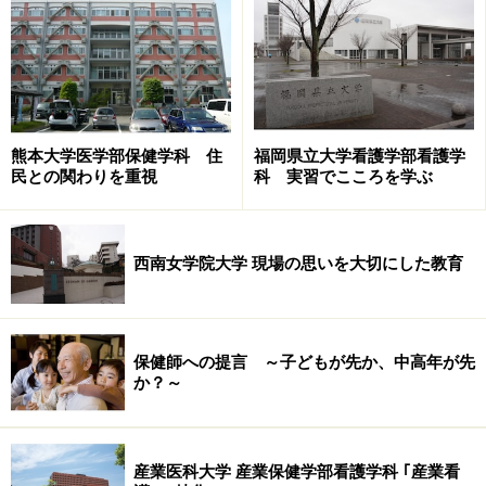
占めています。つまり、公務員の比率がとても高いわけ
で、保健師として働くためには、保健師国家試験だけで
なく、公務員試験を乗り越える必要があることがわかり
ます。
熊本大学医学部保健学科 住
福岡県立大学看護学部看護学
大学なら3つ(看護師、保健師、公務員試験)、保健師学校
民との関わりを重視
科 実習でこころを学ぶ
や専攻科なら2つ(保健師、公務員試験)の受験が控えてい
るわけですね。これだけでも、学生生活がとても忙しく
なることがおわかりでしょう。
西南女学院大学 現場の思いを大切にした教育
民間への就職は公務員試験を受けなくて済むものの、採
用人数はかなり少なく、狭き門といわれています。学校
保健師への提言 ～子どもが先か、中高年が先
を出たての新人よりも、ある程度経験を積んだ保健師を
か？～
採用したいという企業も多いようです。大きな健康保険
組合でない限り、定期的な採用も望めないため、産業の
少ない地方の就職事情は厳しいと思っておきましょう。
産業医科大学 産業保健学部看護学科 ｢産業看