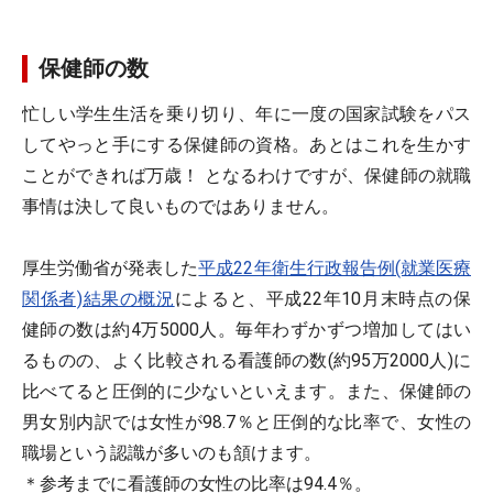
保健師の数
忙しい学生生活を乗り切り、年に一度の国家試験をパス
してやっと手にする保健師の資格。あとはこれを生かす
ことができれば万歳！ となるわけですが、保健師の就職
事情は決して良いものではありません。
厚生労働省が発表した
平成22年衛生行政報告例(就業医療
関係者)結果の概況
によると、平成22年10月末時点の保
健師の数は約4万5000人。毎年わずかずつ増加してはい
るものの、よく比較される看護師の数(約95万2000人)に
比べてると圧倒的に少ないといえます。また、保健師の
男女別内訳では女性が98.7％と圧倒的な比率で、女性の
職場という認識が多いのも頷けます。
＊参考までに看護師の女性の比率は94.4％。