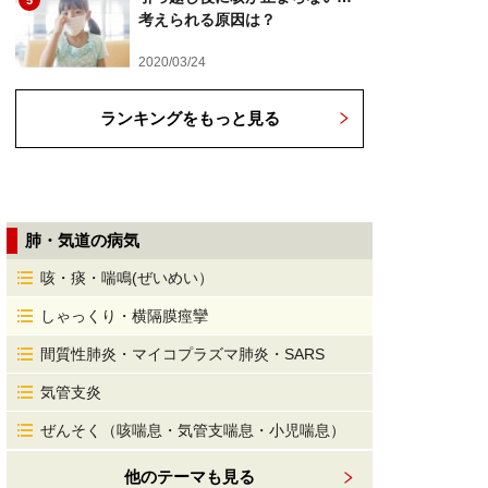
5
考えられる原因は？
2020/03/24
ランキングをもっと見る
肺・気道の病気
咳・痰・喘鳴(ぜいめい）
しゃっくり・横隔膜痙攣
間質性肺炎・マイコプラズマ肺炎・SARS
気管支炎
ぜんそく（咳喘息・気管支喘息・小児喘息）
他のテーマも見る