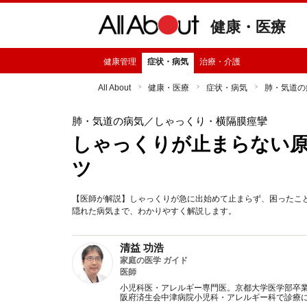
健康・医療
健康管理
症状・病気
治療・介護
All About
健康・医療
症状・病気
肺・気道の
肺・気道の病気
／しゃっくり・横隔膜痙攣
しゃっくりが止まらない
ツ
【医師が解説】しゃっくりが急に出始めて止まらず、困ったこ
隠れた病気まで、わかりやすく解説します。
清益 功浩
家庭の医学 ガイド
医師
小児科医・アレルギー専門医。京都大学医学部卒
阪府済生会中津病院小児科・アレルギー科で診療