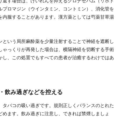
り返す場合は、けいれんを抑えるクロナゼパム（リボト
ルプロマジン（ウインタミン、コントミン）、消化管を
を内服することがあります。漢方薬としては芍薬甘草湯
ンという局所麻酔薬を少量注射することで神経を遮断し
しゃっくりが再発した場合は、横隔神経を切断する手術
かし、この処置でもすべての患者が治癒するわけではあ
・飲み過ぎなどを控える
、タバコの吸い過ぎです。規則正しくバランスのとれた
どめます。飲み過ぎに注意し、できれば禁煙しましょ