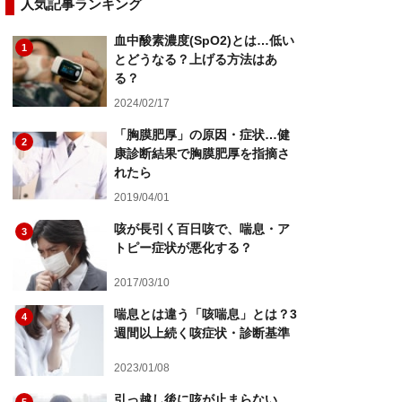
人気記事ランキング
血中酸素濃度(SpO2)とは…低い
1
とどうなる？上げる方法はあ
る？
2024/02/17
「胸膜肥厚」の原因・症状…健
2
康診断結果で胸膜肥厚を指摘さ
れたら
2019/04/01
咳が長引く百日咳で、喘息・ア
3
トピー症状が悪化する？
2017/03/10
喘息とは違う「咳喘息」とは？3
4
週間以上続く咳症状・診断基準
2023/01/08
引っ越し後に咳が止まらない…