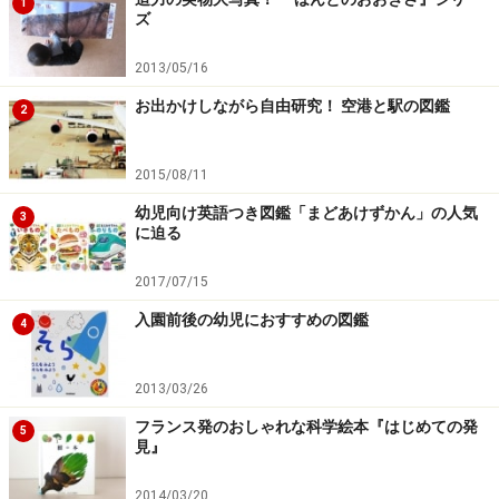
1
ズ
2013/05/16
お出かけしながら自由研究！ 空港と駅の図鑑
2
2015/08/11
幼児向け英語つき図鑑「まどあけずかん」の人気
3
に迫る
2017/07/15
入園前後の幼児におすすめの図鑑
4
2013/03/26
フランス発のおしゃれな科学絵本『はじめての発
5
見』
2014/03/20