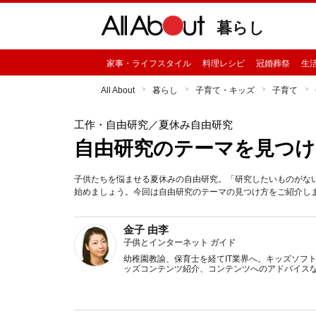
暮らし
家事・ライフスタイル
料理レシピ
冠婚葬祭
生
All About
暮らし
子育て・キッズ
子育て
工作・自由研究
／夏休み自由研究
自由研究のテーマを見つけ
子供たちを悩ませる夏休みの自由研究。「研究したいものがな
始めましょう。今回は自由研究のテーマの見つけ方をご紹介し
金子 由李
子供とインターネット ガイド
幼稚園教諭、保育士を経てIT業界へ。キッズソフ
ッズコンテンツ紹介、コンテンツへのアドバイス