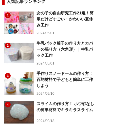
人気記事ランキング
女の子の自由研究工作21選！簡
1
単だけどすごい・かわいい夏休
み工作
2024/05/01
牛乳パック椅子の作り方とカバ
2
ーの張り方（六角形）｜牛乳パ
ック工作
2024/05/01
手作りスノードームの作り方！
3
百均材料で子どもと簡単に工作
しよう
2024/09/10
スライムの作り方！ ホウ砂なし
4
の簡単材料でキラキラスライム
2024/09/18