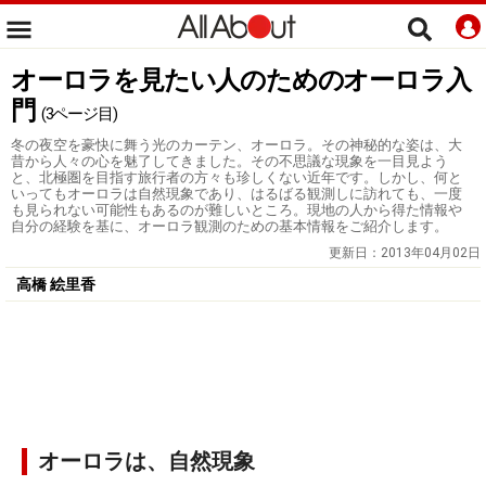
オーロラを見たい人のためのオーロラ入
門
(3ページ目)
冬の夜空を豪快に舞う光のカーテン、オーロラ。その神秘的な姿は、大
昔から人々の心を魅了してきました。その不思議な現象を一目見よう
と、北極圏を目指す旅行者の方々も珍しくない近年です。しかし、何と
いってもオーロラは自然現象であり、はるばる観測しに訪れても、一度
も見られない可能性もあるのが難しいところ。現地の人から得た情報や
自分の経験を基に、オーロラ観測のための基本情報をご紹介します。
更新日：
2013年04月02日
高橋 絵里香
オーロラは、自然現象