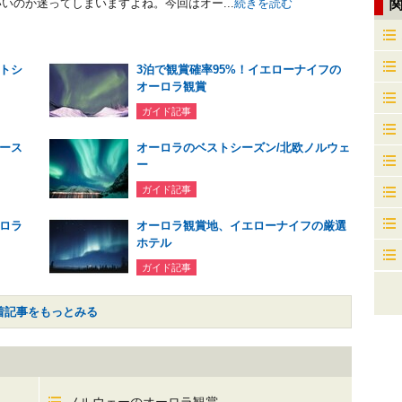
いのか迷ってしまいますよね。今回はオー...
続きを読む
トシ
3泊で観賞確率95%！イエローナイフの
オーロラ観賞
ガイド記事
ース
オーロラのベストシーズン/北欧ノルウェ
ー
ガイド記事
ロラ
オーロラ観賞地、イエローナイフの厳選
ホテル
ガイド記事
着記事をもっとみる