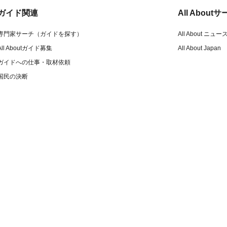
ガイド関連
All Abou
専門家サーチ（ガイドを探す）
All About ニュー
All Aboutガイド募集
All About Japan
ガイドへの仕事・取材依頼
国民の決断