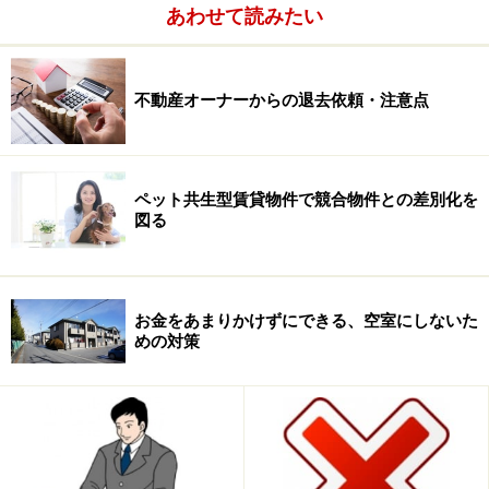
あわせて読みたい
不動産オーナーからの退去依頼・注意点
ペット共生型賃貸物件で競合物件との差別化を
図る
でも、自宅生と下宿生の比率は、2011年→2012年で、自
宅生45.2％→47.9％、下宿生52.0％→49.4％と変化してお
お金をあまりかけずにできる、空室にしないた
めの対策
り、下宿生の減少は間違いないところです。
大学入学率は９割。全入時代に突入