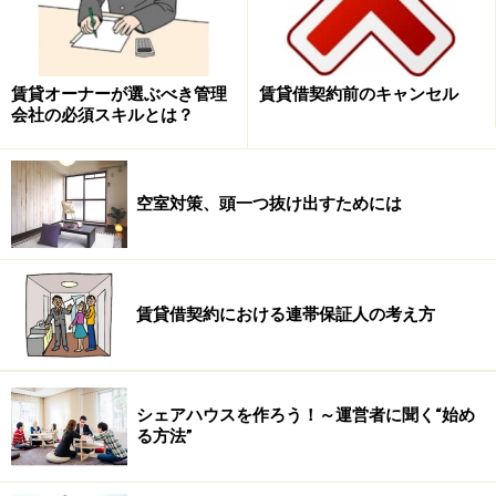
時代は今は全入時代へ(学校基本調査より)
少子化の影響で志願者の実数は年々減っています。1986
賃貸オーナーが選ぶべき管理
賃貸借契約前のキャンセル
会社の必須スキルとは？
年度以降上昇を続けていた大学・短大志願者は、1992年
度の120万人をピークに減り続けています。当時は、大
学・短大の進学希望者のうち約3分の1は入学できない状
空室対策、頭一つ抜け出すためには
況でした。その後、少子化による18歳人口の減少に伴い
志願者数は減少を続け、ここ数年は75万人前後で推移し
ています。ピーク時の6割程度まで減少したことになり
ます。
賃貸借契約における連帯保証人の考え方
一方、大学の定員数は減るよりはむしろ増え続けてお
り、短大の大学4年制への変革なども進み、今は「全入
シェアハウスを作ろう！～運営者に聞く“始め
時代」と言われます。つまり、志願者数は大学の定員を
る方法”
下回っており、偏差値などを気にしなければ入学は可能
です。文科相の諮問機関は、大学・短大の入学率（入学