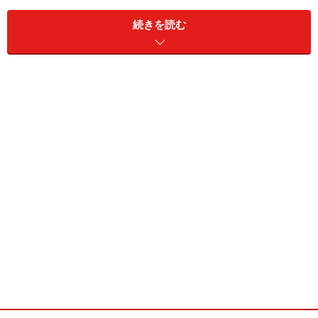
続きを読む
上図のように、
独立行政法人日本学生支援機構の学生生
活調査結果
を経年的に比較すると、自宅からの通学生(以
下自宅生)が増え、下宿生が減っています(昼間部国公立
私立計)。この10年間で44.1％から39.3％と減っており、
割合では5ポイントのダウン。10年前の下宿生実数から
10％ダウンしていることとなり、満室だった物件は10％
の空室になっているという計算になります。この調査
は、下宿生の割合を出すことが目的の調査ではないので
すが、無作為抽出でのアンケート調査であり、統計的に
は正しい傾向値と思われます。
別途、
大学生協が定期的に調べている学生生活実態調査