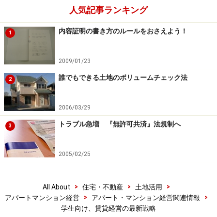
人気記事ランキング
内容証明の書き方のルールをおさえよう！
1
2009/01/23
誰でもできる土地のボリュームチェック法
2
2006/03/29
トラブル急増 『無許可共済』法規制へ
3
2005/02/25
>
>
>
All About
住宅・不動産
土地活用
>
>
アパートマンション経営
アパート・マンション経営関連情報
学生向け、賃貸経営の最新戦略