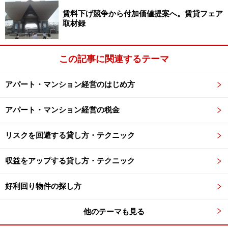
者数÷志願者数）が100％となる、大学全入時代が2007
賃料下げ競争から付加価値提案へ。賃貸フェア
取材録
年度に到来すると以前より試算していていました。実際
には定員割れをする学校もありますし、レベルの高い大
学に入学するため浪人する人もいます。
この記事に関連するテーマ
アパート・マンション経営のはじめ方
こうした環境変化は、賃貸経営にどのような影響を及ぼ
しているのか、次のページで解説します。
アパート・マンション経営の税金
リスクを回避する貸し方・テクニック
※記事内容は執筆時点のものです。最新の内容をご確認くださ
い。
収益をアップする貸し方・テクニック
次のページへ
1
/
3
好利回り物件の探し方
他のテーマも見る