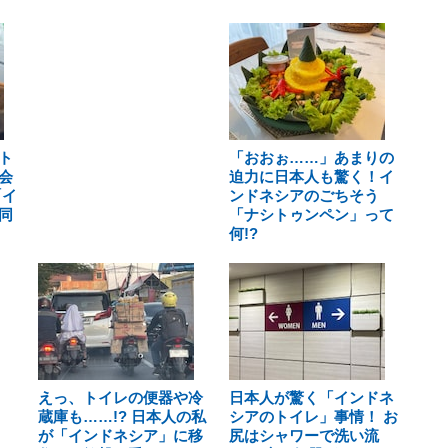
ト
「おおぉ……」あまりの
会
迫力に日本人も驚く！イ
「イ
ンドネシアのごちそう
同
「ナシトゥンペン」って
何!?
えっ、トイレの便器や冷
日本人が驚く「インドネ
蔵庫も……!? 日本人の私
シアのトイレ」事情！ お
が「インドネシア」に移
尻はシャワーで洗い流