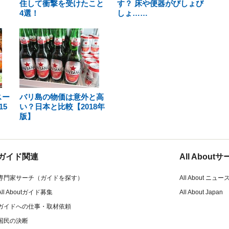
住して衝撃を受けたこと
す？ 床や便器がびしょび
4選！
しょ……
スー
バリ島の物価は意外と高
5
い？日本と比較【2018年
版】
ガイド関連
All Abou
専門家サーチ（ガイドを探す）
All About ニュー
All Aboutガイド募集
All About Japan
ガイドへの仕事・取材依頼
国民の決断