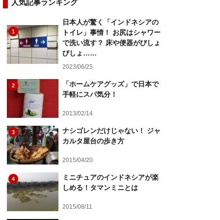
人気記事ランキング
日本人が驚く「インドネシアの
1
トイレ」事情！ お尻はシャワー
で洗い流す？ 床や便器がびしょ
びしょ……
2023/06/25
「ホームケアグッズ」で日本で
2
手軽にスパ気分！
2013/02/14
ナシゴレンだけじゃない！ ジャ
3
カルタ屋台の歩き方
2015/04/20
ミニチュアのインドネシアが楽
4
しめる！タマンミニとは
2015/08/11