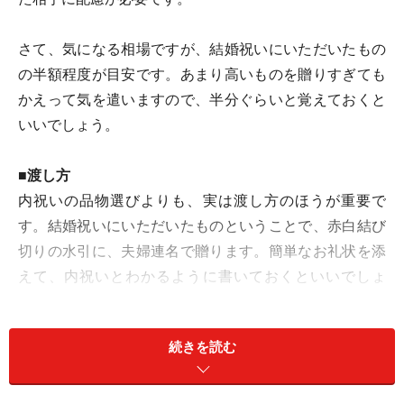
さて、気になる相場ですが、結婚祝いにいただいたもの
の半額程度が目安です。あまり高いものを贈りすぎても
かえって気を遣いますので、半分ぐらいと覚えておくと
いいでしょう。
■渡し方
内祝いの品物選びよりも、実は渡し方のほうが重要で
す。結婚祝いにいただいたものということで、赤白結び
切りの水引に、夫婦連名で贈ります。簡単なお礼状を添
えて、内祝いとわかるように書いておくといいでしょ
う。いきなり贈るよりも、先に挨拶状を送り、内祝いを
送りますと相手に伝えた方がとても丁寧です。
続きを読む
贈り方としてはなるべく手渡しがいいのですが、遠方だ
と難しいこともあります。なので、購入した店から宅配