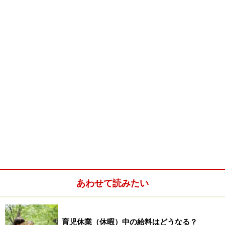
便で送っても構いません。ただし、お礼状を添えるのを
忘れないようにしましょう。
※記事内容は執筆時点のものです。最新の内容をご確認くださ
い。
本記事の内容は一般的な情報提供を目的としており、特定の金融
商品や投資行動を推奨するものではありません。
投資や資産運用に関する最終的なご判断はご自身の責任において
行ってください。
掲載情報の正確性・完全性については十分に配慮しております
が、その内容を保証するものではなく、これに基づく損失・損害
などについて当社は一切の責任を負いません。
最新の情報や詳細については、必ず各金融機関やサービス提供者
の公式情報をご確認ください。
【編集部からのお知らせ】
・「家計」について、
アンケート（2026/8/31まで）
を実施
あわせて読みたい
中です！
※抽選で20名にAmazonギフト券1000円分プレゼント
※謝礼付きの限定アンケートやモニター企画に参加が可能に
なります
育児休業（休暇）中の給料はどうなる？