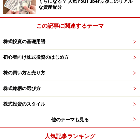
くらになる？ 人気YouTuberふゆこのリアル
最新の情報や詳細については、必ず各金融機関やサービス提供者
な資産配分
の公式情報をご確認ください。
【編集部からのお知らせ】
この記事に関連するテーマ
・「家計」について、
アンケート（2026/8/31まで）
を実施
中です！
株式投資の基礎用語
※抽選で20名にAmazonギフト券1000円分プレゼント
※謝礼付きの限定アンケートやモニター企画に参加が可能に
なります
初心者向け株式投資のはじめ方
株の買い方と売り方
株式銘柄の選び方
株式投資のスタイル
他のテーマも見る
人気記事ランキング