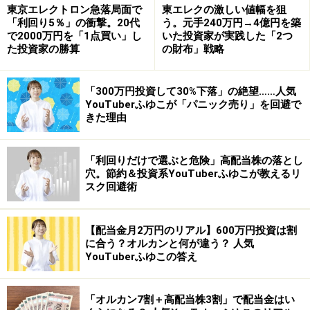
また他社サイトだと、一目均衡表、ボリンジャーバン
東京エレクトロン急落局面で
東エレクの激しい値幅を狙
ド、比較チャートなどは、別ウインドウでの表示になっ
「利回り5％」の衝撃。20代
う。元手240万円→4億円を築
で2000万円を「1点買い」し
いた投資家が実践した「2つ
たりインストールが必要な取引ツールでしか表示できな
た投資家の勝算
の財布」戦略
かったりして面倒ですが、GMOクリックでは基本のチャ
ート画面ですべてを閲覧することができます。
「300万円投資して30%下落」の絶望……人気
YouTuberふゆこが「パニック売り」を回避で
※記載されている情報は、投稿された時点のユーザーか
きた理由
らの情報です。
また、株式投資はリスクを伴います。投資に関する最終
「利回りだけで選ぶと危険」高配当株の落とし
穴。節約＆投資系YouTuberふゆこが教えるリ
判断は、御自身の責任でお願い申し上げます。
スク回避術
※記事内容は執筆時点のものです。最新の内容をご確認くださ
い。
【配当金月2万円のリアル】600万円投資は割
本記事の内容は一般的な情報提供を目的としており、特定の金融
に合う？オルカンと何が違う？ 人気
商品や投資行動を推奨するものではありません。
投資や資産運用に関する最終的なご判断はご自身の責任において
YouTuberふゆこの答え
行ってください。
掲載情報の正確性・完全性については十分に配慮しております
が、その内容を保証するものではなく、これに基づく損失・損害
「オルカン7割＋高配当株3割」で配当金はい
などについて当社は一切の責任を負いません。