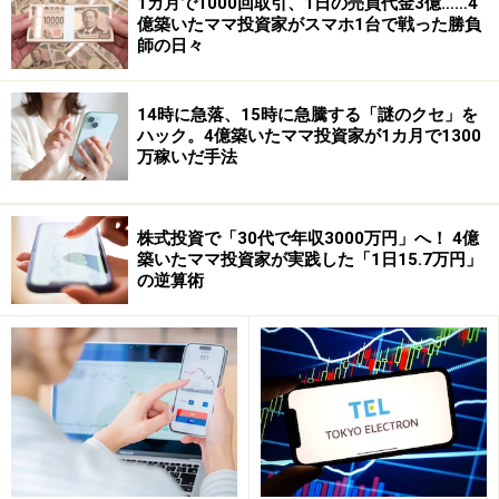
1カ月で1000回取引、1日の売買代金3億……4
億築いたママ投資家がスマホ1台で戦った勝負
師の日々
14時に急落、15時に急騰する「謎のクセ」を
ハック。4億築いたママ投資家が1カ月で1300
万稼いだ手法
細かいところまで使いやすいサイト設計
株式投資で「30代で年収3000万円」へ！ 4億
築いたママ投資家が実践した「1日15.7万円」
の逆算術
他社サイトの個別銘柄画面では、注文画面とチャートや
ニュースなどのページを同時に表示することができず、
注文画面を出した後で、改めてチャートを見直したりす
るのは難しいものです。GMOクリック証券の場合、注文
画面は常に画面右隅に固定され、チャートやニュースの
ページとも一緒に表示されます。