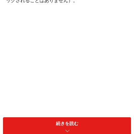
ックされることはありません）。
Yahoo!ファイナンスの株式掲示板に直リン
ク
続きを読む
私はYahoo!ファイナンスの株式掲示板を、市場参加者の