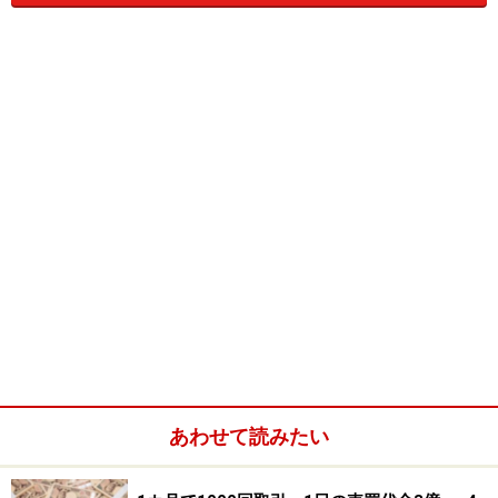
生の声を知る手段として重視しています。雑誌などで読
む専門家の意見は、1カ月前といった古い情報にもとづ
いたものにならざるを得ませんし、意見の偏りもありま
すから、それを補ううえでYahoo!掲示板は不可欠です。
私の知る限り、個別銘柄画面にYahoo!掲示板へのリンク
ボタンがあるのはGMOクリック証券だけ。以前はYahoo!
ファイナンスを証券会社のサイトとは別に開いて使って
いましたが、GMOクリック証券を使うようになってから
は、手間が省けてとても便利です。
あわせて読みたい