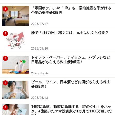
「帝国ホテル」や「JR」も！宿泊施設を手がける
1
企業の株主優待5選
2025/07/17
株で「月5万円」稼ぐには、元手はいくら必要？
2
2026/05/20
トイレットペーパー、ティッシュ、ハブラシなど
3
日用品がもらえる株主優待5選！
2025/05/26
ビール、ワイン、日本酒などお酒がもらえる株主
4
優待5選！
2025/06/13
14時に急落、15時に急騰する「謎のクセ」をハッ
5
ク。4億築いたママ投資家が1カ月で1300万稼いだ