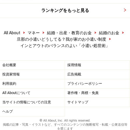
ランキングをもっと見る
>
>
>
>
All About
マネー
結婚・出産・教育のお金
結婚のお金
>
旦那の小遣いどうしてる？我が家のお小遣い制度
インとアウトのバランスのよい「小遣い処世術」
会社概要
採用情報
投資家情報
広告掲載
利用規約
プライバシーポリシー
All Aboutについて
著作権・商標・免責
当サイトの情報についての注意
サイトマップ
ヘルプ
© All About, Inc. All rights reserved.
掲載の記事・写真・イラストなど、すべてのコンテンツの無断複写・転載・公衆送信等
を禁じます