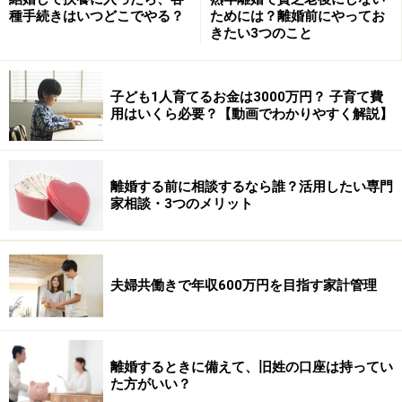
種手続きはいつどこでやる？
ためには？離婚前にやってお
きたい3つのこと
Amazonで見る
子ども1人育てるお金は3000万円？ 子育て費
用はいくら必要？【動画でわかりやすく解説】
※執筆者の家族構成：夫（私）、妻、子供2人
※記事内容は執筆時点のものです。最新の内容をご確認くださ
離婚する前に相談するなら誰？活用したい専門
い。
家相談・3つのメリット
本記事の内容は一般的な情報提供を目的としており、特定の金融
商品や投資行動を推奨するものではありません。
投資や資産運用に関する最終的なご判断はご自身の責任において
行ってください。
掲載情報の正確性・完全性については十分に配慮しております
夫婦共働きで年収600万円を目指す家計管理
が、その内容を保証するものではなく、これに基づく損失・損害
などについて当社は一切の責任を負いません。
最新の情報や詳細については、必ず各金融機関やサービス提供者
の公式情報をご確認ください。
離婚するときに備えて、旧姓の口座は持ってい
【編集部からのお知らせ】
た方がいい？
・「家計」について、
アンケート（2026/8/31まで）
を実施