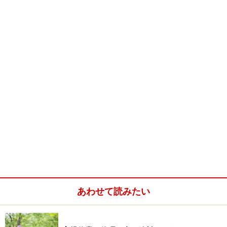
クレジットカード：どんなに小額でも、クレジット
カード支払いで現金支払いを1ヵ月以上遅らせる。
私の場合、約1ヵ月分の余剰小遣い（つまり、1ヵ月あた
り2ヵ月分の小遣い相当金額）にて、回しています。お
小遣い日前にピーピー言っていた頃より、精神的な余裕
ができたのが一番のメリットです。
参考にしたい書籍は、森永卓郎さんの「年収○百万円時
代を生きる」関連の書籍です。120万円、300万円等あり
ますが、ネタは同じなのでいずれかの一冊を読めばいい
でしょう。節約に関して、「明るく、オタクチック」に
書かれており楽しめます。
あわせて読みたい