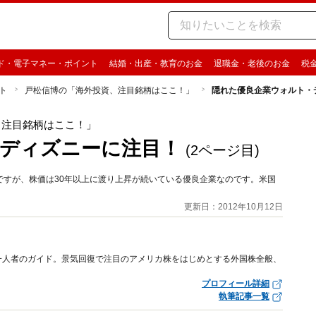
ド・電子マネー・ポイント
結婚・出産・教育のお金
退職金・老後のお金
税
ト
戸松信博の「海外投資、注目銘柄はここ！」
隠れた優良企業ウォルト・
、注目銘柄はここ！」
ディズニーに注目！
(2ページ目)
ですが、株価は30年以上に渡り上昇が続いている優良企業なのです。米国
更新日：2012年10月12日
一人者のガイド。景気回復で注目のアメリカ株をはじめとする外国株全般、
プロフィール詳細
執筆記事一覧