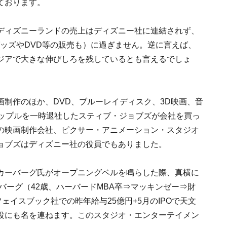
ております。
ディズニーランドの売上はディズニー社に連結されず、
ッズやDVD等の販売も）に過ぎません。逆に言えば、
ジアで大きな伸びしろを残しているとも言えるでしょ
制作のほか、DVD、ブルーレイディスク、3D映画、音
アップルを一時退社したスティブ・ジョブズが会社を買っ
の映画制作会社、ピクサー・アニメーション・スタジオ
ョブズはディズニー社の役員でもありました。
カーバーグ氏がオープニングベルを鳴らした際、真横に
バーグ（42歳、ハーバードMBA卒⇒マッキンゼー⇒財
ェイスブック社での昨年給与25億円+5月のIPOで天文
役にも名を連ねます。このスタジオ・エンターテイメン