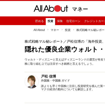
マネー
貯める
投資
保険
住宅ローン
クレジットカー
All About
マネー
投資
株式戦略マル秘レポー
株式戦略マル秘レポート
／戸松信博の「海外投資
隠れた優良企業ウォルト・
ウォルト・ディズニーと言えばディズニーランドの運営が有名
株に取り組む上では注目すべき銘柄と言えるでしょう。
戸松 信博
外国株・中国株 ガイド
誰よりも早く中国株に注目し投資研究を積んだ第
マクロ経済の動向についても解説します。