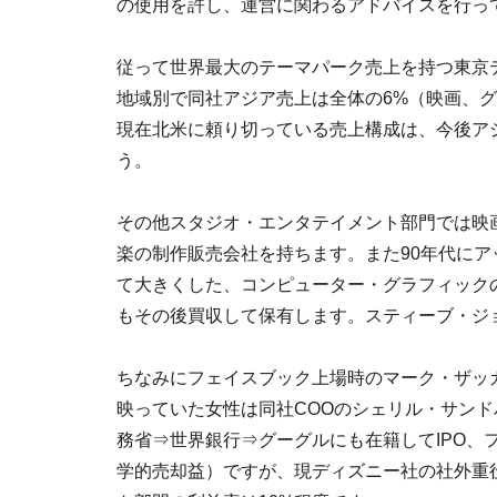
の使用を許し、運営に関わるアドバイスを行っ
従って世界最大のテーマパーク売上を持つ東京
地域別で同社アジア売上は全体の6%（映画、グ
現在北米に頼り切っている売上構成は、今後ア
う。
その他スタジオ・エンタテイメント部門では映画
楽の制作販売会社を持ちます。また90年代に
て大きくした、コンピューター・グラフィック
もその後買収して保有します。スティーブ・ジ
ちなみにフェイスブック上場時のマーク・ザッ
映っていた女性は同社COOのシェリル・サンド
務省⇒世界銀行⇒グーグルにも在籍してIPO、フ
学的売却益）ですが、現ディズニー社の社外重