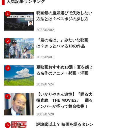
人気記事ランキング
映画館の座席選びで失敗しない
1
方法とは？ベスポジの探し方
2022/02/02
『君の名は。』みたいな映画
2
は？きっとハマる10の作品
2022/09/01
夏映画おすすめ10選！夏を感じ
3
る名作のアニメ・邦画・洋画
2019/07/24
【いかりやさん追悼】『踊る大
4
捜査線 THE MOVIE2』 踊る
メンバーが揃って舞台挨拶！
2003/07/20
評論家以上？ 映画を語るタレン
5