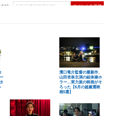
コ
濱口竜介監督の最新作、
ー
山田杏奈主演の組体操ホ
タ
ラー…実力派の映画がそ
レ
ろった【6月の超厳選映
画5選】