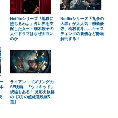
Netflixシリーズ『地獄に
Netflixシリーズ『九条の
堕ちるわよ』占い界を支
大罪』が大人気！柳楽優
配した女王・細木数子の
弥、松村北斗……キャス
人生ドラマはなぜ面白い
ティングの裏側など徹底
のか
解剖する！
ー
ライアン・ゴズリングの
本
SF映画、『ウィキッド』
続編もある！ 見応え抜群
映
の【3月の超厳選映画5
選】