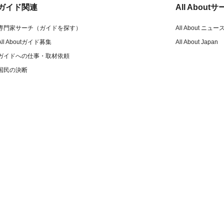
ガイド関連
All Abou
専門家サーチ（ガイドを探す）
All About ニュー
All Aboutガイド募集
All About Japan
ガイドへの仕事・取材依頼
国民の決断