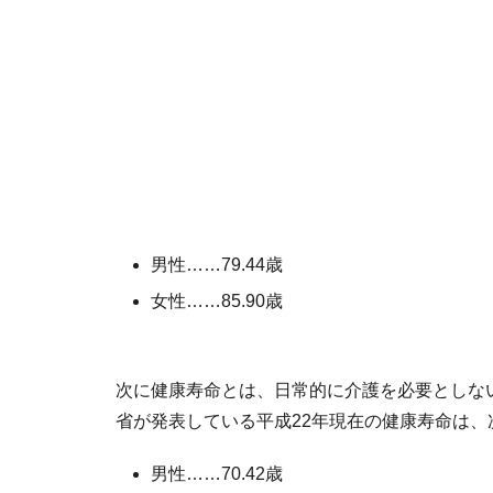
男性……79.44歳
女性……85.90歳
次に健康寿命とは、日常的に介護を必要としな
省が発表している平成22年現在の健康寿命は、
男性……70.42歳