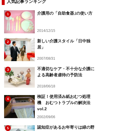
人気記事ランキング
介護用の「自助食器｣の使い方
1
2014/12/15
新しい介護スタイル「日中独
2
居」
2007/08/31
不適切なケア・不十分な介護に
3
よる高齢者虐待の予防法
2018/06/18
検証！使用済み紙おむつ処理
4
機 おむつトラブルの解決法
vol.2
2002/09/06
認知症があるお年寄りは緑の野
5