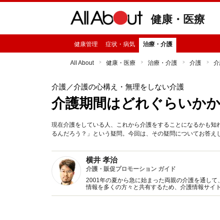
健康・医療
健康管理
症状・病気
治療・介護
All About
健康・医療
治療・介護
介護
介
介護
／介護の心構え・無理をしない介護
介護期間はどれぐらいか
現在介護をしている人、これから介護をすることになるかも知
るんだろう？」という疑問。今回は、その疑問についてお答え
横井 孝治
介護・販促プロモーション ガイド
2001年の夏から急に始まった両親の介護を通し
情報を多くの方々と共有するため、介護情報サイト
キャリアをもとに「販促プロモーション」ガイド