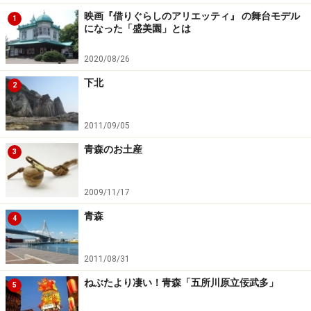
映画『借りぐらしのアリエッティ』 の舞台モデル
1
になった「盛美園」とは
2020/08/26
下北
2
2011/09/05
青森のお土産
3
2009/11/17
青森
4
2011/08/31
ねぶたより凄い！青森「五所川原立佞武多」
5