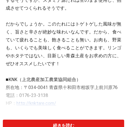
するそうですが、スタミナ源たれは生のまま使用し、熟
成させてつくられるそうです。
だからでしょうか。このたれにはトゲトゲした風味が無
く、旨さと辛さが絶妙な味わいなんです。だから、食べ
ていて疲れることも、飽きることも無い。お肉も、野菜
も、いくらでも美味しく食べることができます。リンゴ
やホタテではない、目新しい青森土産をお求めの方に、
ぜひオススメしたいです！
■KNK（上北農産加工農業協同組合）
所在地：〒034-0041 青森県十和田市相坂字上前川原76
電話：0176-23-3138
HP：
http://knktare.com/
※「スタミナ源たれ」は、青森県内のデパート・スーパ
ーなどで購入できます。
続きを読む