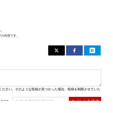
い。
での内容です。