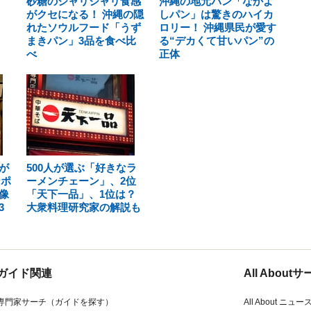
砂糖のジャリジャリ食感
沖縄の地元パン「なかよ
がクセになる！ 沖縄の隠
しパン」は驚きのハイカ
れたソウルフード「うず
ロリー！ 沖縄県民が愛す
まきパン」3品を食べ比
る“デカくて甘いパン”の
べ
正体
が
500人が選ぶ「好きなラ
ンポ
ーメンチェーン」、2位
像
「天下一品」、1位は？
3
大衆料理研究家の解説も
ガイド関連
All Abou
専門家サーチ（ガイドを探す）
All About ニュー