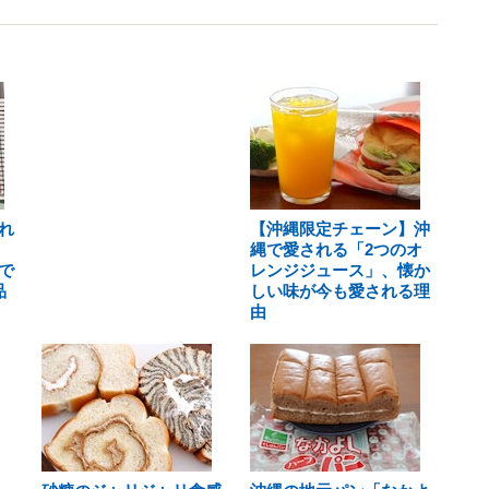
れ
【沖縄限定チェーン】沖
」
縄で愛される「2つのオ
で
レンジジュース」、懐か
品
しい味が今も愛される理
由