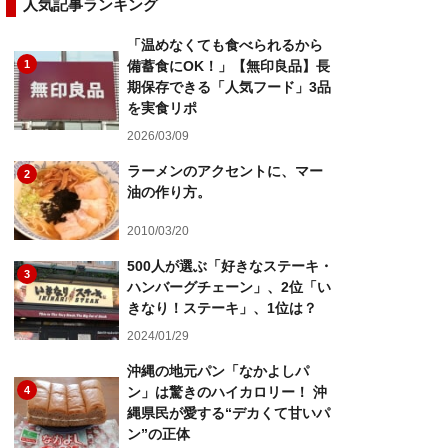
人気記事ランキング
「温めなくても食べられるから
1
備蓄食にOK！」【無印良品】長
期保存できる「人気フード」3品
を実食リポ
2026/03/09
ラーメンのアクセントに、マー
2
油の作り方。
2010/03/20
500人が選ぶ「好きなステーキ・
3
ハンバーグチェーン」、2位「い
きなり！ステーキ」、1位は？
2024/01/29
沖縄の地元パン「なかよしパ
4
ン」は驚きのハイカロリー！ 沖
縄県民が愛する“デカくて甘いパ
ン”の正体