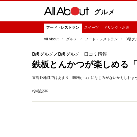
グルメ
フード・レストラン
スイーツ
ドリンク・お酒
All About
グルメ
フード・レストラン
B級グ
B級グルメ
／B級グルメ 口コミ情報
鉄板とんかつが楽しめる
東海外地域ではあまり「味噌かつ」になじみがないかもしれま
投稿記事