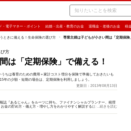
ド・電子マネー・ポイント
結婚・出産・教育のお金
退職金・老後のお金
税
うときに備える！生命保険の選び方
専業主婦は子どもが小さい間は「定期保険
選び方
間は「定期保険」で備える！
いうちは養育のための費用＋家計コスト増分を保険で準備しておきたいも
は15年の少額・短期の場合は、定期保険を利用しましょう。
更新日：2013年08月13日
資情報誌『あるじゃん』をルーツに持ち、ファイナンシャルプランナー、税理
、お金の貯め方・備え方・増やし方をわかりやすく解説するほか、マネー最
...続きを読む
情報を発信しています。