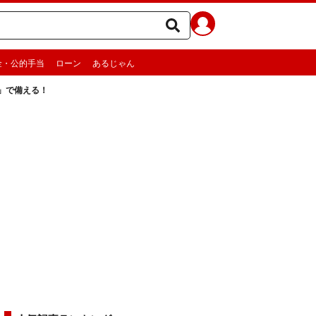
金・公的手当
ローン
あるじゃん
」で備える！