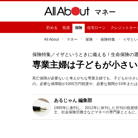
マネー
貯める
投資
保険
住宅ローン
クレジットカー
All About
マネー
保険
保険特集
イザとい
保険特集
／イザというときに備える！生命保険の
専業主婦は子どもが小さい
死亡保障が必要ないと考えがちな専業主婦でも、子どもが小さ
の。必要な保障額が1000万円程度や、必要な期間が10年また
あるじゃん 編集部
1995年に創刊し、2012年に休刊した月刊の投
士、社会保険労務士などマネーの専門家とともに
新トピックス、おトク・節約コラムなど、役立つ