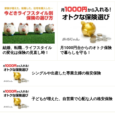
■シングルの男女
高額な死亡保障は必要がないけれど、今後ケガ・病気に
なったときの医療費が心配です。若い人ほどおろそかに
しがちですが、年齢が30を過ぎて、病気でいったん体を
結婚、転職…ライフスタイル
月1000円台からのオトク保険
壊すと保険に入りにくくなります。
の変化は保険の見直し時！
で暮らしを守る！
⇒
プラン1
へ
シングルや出産した専業主婦の格安保険
■子どもが生まれたばかりの専業主婦
夫は働いていて収入はあっても、自分に万が一のことが
あった場合にはベビーシッター代などの子育ての費用が
かさむという心配があります。
子どもが増えた、自営業で心配な人の格安保険
⇒
プラン2
へ