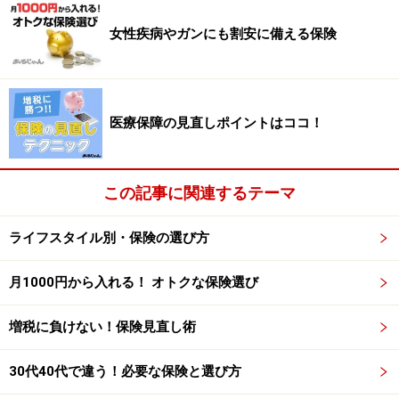
■
2人目の子どもが生まれた父親
子どもが増えた人は、子ども一人のときよりも、万が一
女性疾病やガンにも割安に備える保険
のことがあったときに養育費、教育費などの必要なお金
が増えます。
⇒
プラン3
へ
医療保障の見直しポイントはココ！
■
自営業者で万が一のときが心配な父親
自営業者は、死亡時の遺族への保障が会社員よりも少な
この記事に関連するテーマ
いため残された家族が心配です。
⇒
プラン4
へ
ライフスタイル別・保険の選び方
■
女性特有の病気やガン家系などである
月1000円から入れる！ オトクな保険選び
女性には特有の病気やかかりやすい病気があります。ま
増税に負けない！保険見直し術
た、ガンにかかると治療が長引いて、医療費が高額にな
ったり自己負担になる治療を受けるかもしれないという
30代40代で違う！必要な保険と選び方
不安も。