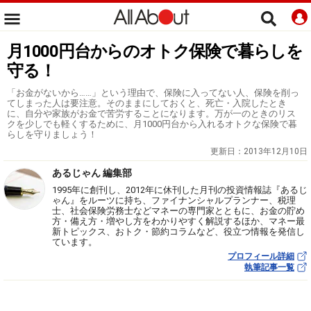
月1000円台からのオトク保険で暮らしを
守る！
「お金がないから……」という理由で、保険に入ってない人、保険を削っ
てしまった人は要注意。そのままにしておくと、死亡・入院したとき
に、自分や家族がお金で苦労することになります。万が一のときのリス
クを少しでも軽くするために、月1000円台から入れるオトクな保険で暮
らしを守りましょう！
更新日：
2013年12月10日
あるじゃん 編集部
1995年に創刊し、2012年に休刊した月刊の投資情報誌『あるじ
ゃん』をルーツに持ち、ファイナンシャルプランナー、税理
士、社会保険労務士などマネーの専門家とともに、お金の貯め
方・備え方・増やし方をわかりやすく解説するほか、マネー最
新トピックス、おトク・節約コラムなど、役立つ情報を発信し
ています。
プロフィール詳細
執筆記事一覧