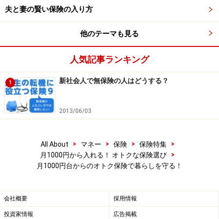
⇒
プラン5・6
へ
夫と妻の賢い保険の入り方
このようなケースでは、例え家計が苦しくてもぜひ保険
他のテーマも見る
に入っておきたいものです。さっそく、ライフスタイル
人気記事ランキング
別にどのようなオトク保険があるのかを見てみましょ
う！
新社会人で無保険の人はどうする？
1
次ページでは、
シングルや専業主婦の格安保険
をご紹介
2013/06/03
します！
取材・文/小川千尋（ファイナンシャル・プランナー）
>
>
>
>
All About
マネー
保険
保険特集
>
月1000円から入れる！ オトクな保険選び
※記事内容は執筆時点のものです。最新の内容をご確認くださ
月1000円台からのオトク保険で暮らしを守る！
い。
会社概要
採用情報
投資家情報
広告掲載