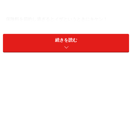
保険料を節約し過ぎるとイザというときにキケン！
そんな家計の危機に備えるために保険はあります。保険
は生活が厳しいときこそ入るべきものです。とはいえ、
続きを読む
家計の状況が苦しいときには、高い保険料は払い続けら
れません。でも、大丈夫、保障内容はシンプルで保障額
は最低限でいいと割り切れば、保険料が月1000円台から
入れる保険もあります。このようなリーズナブルな金額
で加入できる保険を上手に使いこなせば、我が家の暮ら
しを守ることができます。
ライフスタイル別、月1000円からの保険で