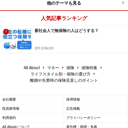
■
転機7：失業や病気退職
他のテーマも見る
夫の死亡保障にプラス2000万円を確保
人気記事ランキング
結婚や子どもの誕生、住宅購入など、ライフスタイルの
新社会人で無保険の人はどうする？
1
変化の際は、保険を見直すことで、その生活にプラスの
安心をもたらすことでしょう。新生活の始まりととも
2013/06/03
に、保険の選び直しも忘れないようにしたいものです。
取材・文/小川千尋（ファイナンシャル・プランナー）
>
>
>
>
All About
マネー
保険
保険特集
>
ライフスタイル別・保険の選び方
離婚や失業時の保険見直しのポイント
※記事内容は執筆時点のものです。最新の内容をご確認くださ
い。
会社概要
採用情報
投資家情報
広告掲載
利用規約
プライバシーポリシー
All Aboutについて
著作権・商標・免責