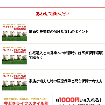
あわせて読みたい
メットライフ アリコ「スーパー割引定期保険」では、死亡
離婚や失業時の保険見直しのポイント
保険金2000万円で、35歳女性なら2980円
■転機6：離婚
住宅購入と自営業への転職時には医療保障増額
妻の死亡保障にプラス1000万円～2000万円を上乗せ
で臨もう
家族が増えた時の医療保障と死亡保障の考え方