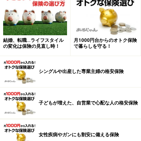
結婚、転職…ライフスタイル
月1000円台からのオトク保険
の変化は保険の見直し時！
で暮らしを守る！
失業や病気退職での保険の考え方は？
シングルや出産した専業主婦の格安保険
最近、増えているライフスタイルの変化は、突然のリス
トラによる失業や病気による退職です。
失業の場合は、次の就職先の会社がすぐに見つかれば、
子どもが増えた、自営業で心配な人の格安保険
見直しは必要ないのでしばらく様子をみます。なかなか
就職先が見つからず、独立・起業のような形になった場
合は、死亡保障や医療保障の上乗せが必要です。しか
女性疾病やガンにも割安に備える保険
し、収入は不安定でしょうから、とりあえず、万が一の