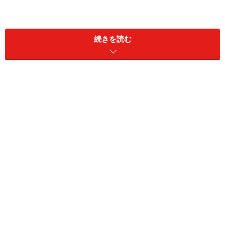
続きを読む
母親が引き取ってシングルマザーになる場合は、父親か
ら養育費などをもらうにしても、母親自身の死亡保障は
父親並みに厚くする必要があります。定期保険で上乗せ
しましょう。タバコを吸わない健康な人は、保険料が割
り引かれる定期保険なら、保険料を安くできます。