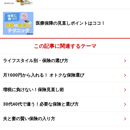
時に残された家族に経済的ダメージの大きい死亡保障を
上乗せします。定期保険で2000万円程度でいいでしょ
う。医療保障は余裕ができたら上乗せを考えて。もし、
医療保障の見直しポイントはココ！
会社に就職することになったら、この保障は解約して構
いません。
この記事に関連するテーマ
病気による退職は、収入面で不安はあるでしょうけれ
ど、保険はできるだけ現状維持を心掛けてください。病
ライフスタイル別・保険の選び方
気が治ってもしばらくは保険に入れなくなるからです。
月1000円から入れる！ オトクな保険選び
特に、医療保障は大事にして。
増税に負けない！保険見直し術
30代40代で違う！必要な保険と選び方
ライフネット生命「かぞくへの保険」では、死亡保険金2000
万円で、35歳男性なら4906円
夫と妻の賢い保険の入り方