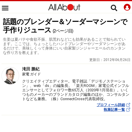
話題のブレンダー＆ソーダーマシーンで
手作りジュース
(2ページ目)
生姜は夏バテや食欲不振、肌荒れなどにも効果があることで知られてい
ます。ここでは、ちょっとしたハンドブレンダーやソーダマシーンがあ
るだけで、美味しくって身体にいい自家製ジンジャーエールのカンタン
な作り方を教えます。
更新日：
2012年06月26日
滝田 勝紀
家電 ガイド
クリエイティブエディター。電子雑誌「デジモノステーショ
ン」、web「ds」の編集長。「楽天ROOM」家電公式インフル
エンサーとしてフォロワー数65万人（2020年1月現在）。いく
つものメーカーのブランドカタログ編集のほか、コンサルタン
トなども兼務。（株）ConnectCross代表取締役。
プロフィール詳細
執筆記事一覧