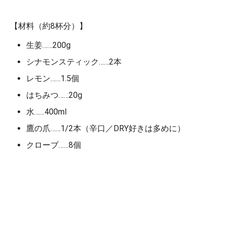
【材料（約8杯分）】
生姜……200g
シナモンスティック……2本
レモン……1.5個
はちみつ……20g
水……400ml
鷹の爪……1/2本（辛口／DRY好きは多めに）
クローブ……8個