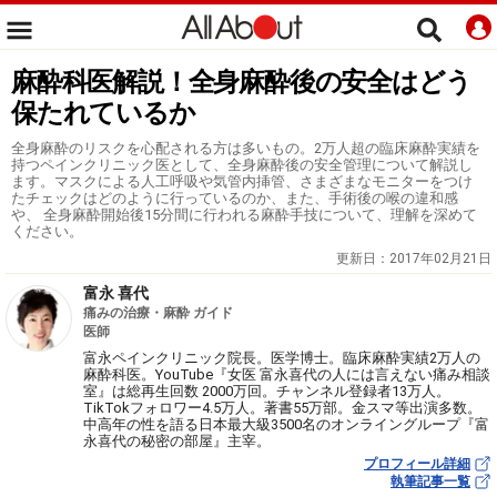
麻酔科医解説！全身麻酔後の安全はどう
保たれているか
全身麻酔のリスクを心配される方は多いもの。2万人超の臨床麻酔実績を
持つペインクリニック医として、全身麻酔後の安全管理について解説し
ます。マスクによる人工呼吸や気管内挿管、さまざまなモニターをつけ
たチェックはどのように行っているのか、また、手術後の喉の違和感
や、 全身麻酔開始後15分間に行われる麻酔手技について、理解を深めて
ください。
更新日：
2017年02月21日
富永 喜代
痛みの治療・麻酔 ガイド
医師
富永ペインクリニック院長。医学博士。臨床麻酔実績2万人の
麻酔科医。YouTube『女医 富永喜代の人には言えない痛み相談
室』は総再生回数 2000万回。チャンネル登録者13万人。
TikTokフォロワー4.5万人。著書55万部。金スマ等出演多数。
中高年の性を語る日本最大級3500名のオンライングループ『富
永喜代の秘密の部屋』主宰。
プロフィール詳細
執筆記事一覧