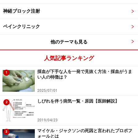
神経ブロック注射
気管内挿管後、手術が開始されます
ペインクリニック
口を大きく広げてみても、喉の奥にある気管の入り口は
見えません。そこで麻酔科医は、喉頭鏡（こうとうきょ
他のテーマも見る
う）という先端が光る特殊な装具を使って、のどの奥を
照らしながら、気管内挿管チューブを挿入します。喉頭
人気記事ランキング
鏡は、バール（くぎ抜き工具）のような形状です。持ち
採血が下手な人を一発で見抜く方法・採血がうま
手の長さは約10～15cm、直径は麻酔科医の手の大きさ
1
い人の特徴は？
や好みに合わせて2～4cm程度です。バールの先端に相当
する光りを放つ部分は、対象となる患者さんの年齢や体
2025/07/01
格によって、長さや太さを変えることができます。
しびれを伴う病気一覧・原因【医師解説】
2
2019/04/23
手術が無事終わり、自分の呼吸が戻ると、のどに入れていた
マイケル・ジャクソンの死因と言われたプロポフ
3
気管内挿管チューブは抜かれます
ォールとは