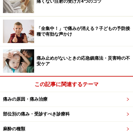
痛くない注射の受け方4つのコツ
た後、麻酔科医は気管内挿管（きかんないそうかん）を
行います。気管内挿管とは、口からのど、気管から肺に
向けて、酸素を送る管を挿入する医療行為です。酸素を
「全集中！」で痛みが消える？子どもの予防接
送る管は気管内挿管チューブと呼ばれ、新生児から成人
種で有効な声かけ
まで、年齢や体格に応じて様々な太さや長さのサイズが
あります。気管内挿管は、通常は口から肺に向かって挿
入しますが、手術によっては鼻からのどを通して気管に
痛み止めがないときの応急鎮痛法・災害時の不
安ケア
入れる場合や、のどに開けた気管切開の穴から入れる場
合もあります。
この記事に関連するテーマ
気管内挿管チューブの太さは、新生児で直径約3mm、成
人女性では7.5mm、成人男性では8.5mm程度です。成人
痛みの原因・痛み治療
の気管内挿管チューブには、人工呼吸による管からの空
部位別の痛み・受診すべき診療科
気漏れを防ぐ目的で、先端に小さな空気袋がついていま
す。
麻酔の種類