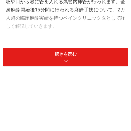
吸や口から喉に管を入れる気管内挿管が行われます。全
身麻酔開始後15分間に行われる麻酔手技について、2万
人超の臨床麻酔実績を持つペインクリニック医として詳
しく解説していきます。
脈拍や血圧、酸素濃度などの確認後、全身
続きを読む
麻酔は開始されます
全身麻酔をかける前に、患者さんの体の状態を知る指標
として、心電図、体内の酸素状態を測るパルスオキシメ
ーター、血圧計などのモニターが装着されます。これら
全てのモニターの数値を確認し、安全性を確保した後、
全身麻酔は開始されます。