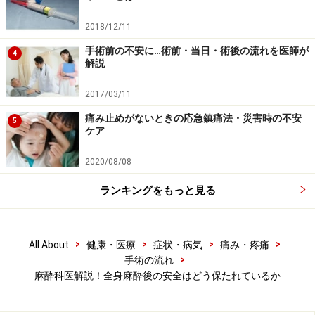
また、患者さんの口やあごの大きさ、角度、口が開かな
2018/12/11
い病状などの諸条件で、喉頭鏡の挿入が困難な場合があ
手術前の不安に…術前・当日・術後の流れを医師が
4
ります。その場合には、特殊な形状の喉頭鏡やファイバ
解説
ースコープを使います。手術によっては気管内挿管を中
2017/03/11
止し、喉頭鏡を使わず入れることができるラリンジアル
痛み止めがないときの応急鎮痛法・災害時の不安
マスクという装具に変更する場合もあります。ラリンジ
5
ケア
アルマスクは、のどの奥に入れるマスクタイプのチュー
ブで、皮膚や下肢などの手術によく使用されます。
2020/08/08
ランキングをもっと見る
喉頭鏡と気管内挿管チューブは、全身麻酔で眠っている
間に挿入されるのでご安心ください。人工呼吸の安全性
が確保され、全身状態が安定したことを確認して、手術
>
>
>
>
All About
健康・医療
症状・病気
痛み・疼痛
が開始します。
>
手術の流れ
麻酔科医解説！全身麻酔後の安全はどう保たれているか