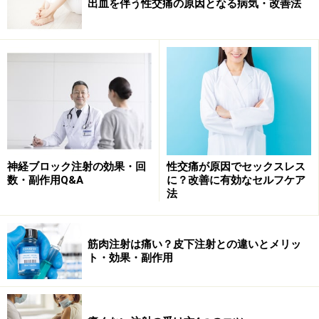
出血を伴う性交痛の原因となる病気・改善法
酔で意識を取り、筋肉弛緩薬（きんにくしかんやく）で
体の筋肉の動きを止めます。体の筋肉が止まると、同時
に患者さんの呼吸も止まります。麻酔科医は、低酸素を
防ぐため、患者さんの呼吸の代わりに人工呼吸を開始し
ます。
フェイスマスク人工呼吸の安定後、気管内
神経ブロック注射の効果・回
性交痛が原因でセックスレス
挿管に移行します
数・副作用Q&A
に？改善に有効なセルフケア
法
患者さんの息がとまった状態で行われる気管内挿管。麻酔科
筋肉注射は痛い？皮下注射との違いとメリッ
医の緊張はピークを迎えます
ト・効果・副作用
麻酔開始時の人工呼吸は、フェイスマスクという鼻と口
を覆う柔らかいマスクで行います。マスクによる人工呼
吸により、患者さんの酸素状態が安定したことを確認し