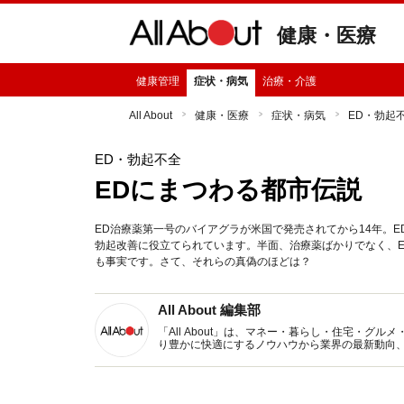
健康・医療
健康管理
症状・病気
治療・介護
All About
健康・医療
症状・病気
ED・勃起
ED・勃起不全
EDにまつわる都市伝説
ED治療薬第一号のバイアグラが米国で発売されてから14年。E
勃起改善に役立てられています。半面、治療薬ばかりでなく、
も事実です。さて、それらの真偽のほどは？
All About 編集部
「All About」は、マネー・暮らし・住宅・
り豊かに快適にするノウハウから業界の最新動向
イトです。